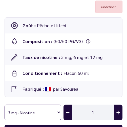
undefined
Goût :
Pêche et litchi
Composition :
(50/50 PG/VG)
Taux de nicotine :
3 mg, 6 mg et 12 mg
Conditionnement :
Flacon 50 ml
Fabriqué :
par Savourea
E-liquide
Pêche Litchi
10 ml
de la gamme
Le Petit Verger