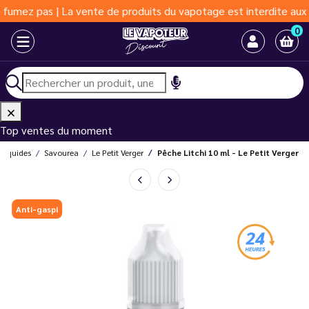
 pas | La vente de produits du vapotage est interdite aux moins 
0
Top ventes du moment
-liquides
Savourea
Le Petit Verger
Pêche Litchi 10 ml - Le Petit Verger
Anti-gaspi