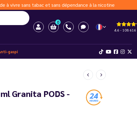
de à vivre sans tabac et sans dépendance à la nicotine
0
4.6 - 108 616 
Anti-gaspi
 ml Granita PODS -