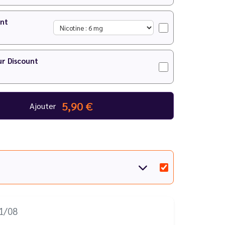
unt
ur Discount
5,90 €
Ajouter
11/08