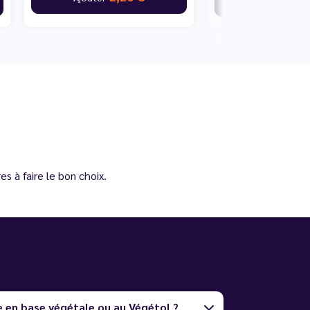
s à faire le bon choix.
e en base végétale ou au Végétol ?