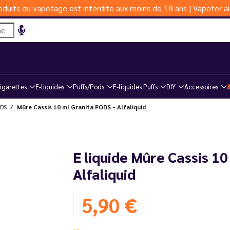
duits du vapotage est interdite aux moins de 18 ans | Vapoter ai
igarettes
E-liquides
Puffs/Pods
E-liquides Puffs
DIY
Accessoires
ODS
Mûre Cassis 10 ml Granita PODS - Alfaliquid
E liquide Mûre Cassis 10
Alfaliquid
5,90 €