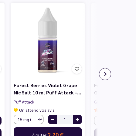
Forest Berries Violet Grape
Fraise Fruit du Dr
Nic Salt 10 ml Puff Attack -…
Granita PODS - Alf
Puff Attack
Granita PODS
On attend vos avis
2,20 €
Ajouter
5,
Ajouter