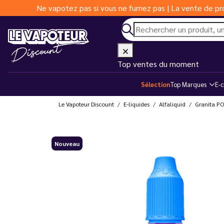
Ne vapotez pas si vous ne fumez pas | La vente de pro
Top ventes du moment
Sélection
Top Marques
E-c
Le Vapoteur Discount
E-liquides
Alfaliquid
Granita P
Nouveau