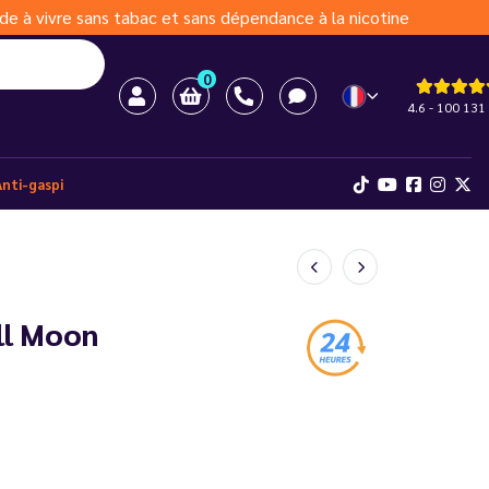
de à vivre sans tabac et sans dépendance à la nicotine
0
4.6 - 100 131 
Anti-gaspi
ull Moon