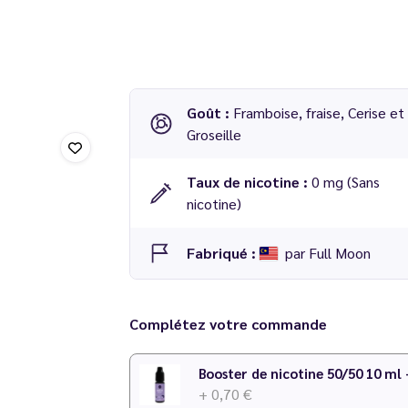
Goût :
Framboise, fraise, Cerise et
Groseille
Taux de nicotine :
0 mg (Sans
nicotine)
Fabriqué :
par Full Moon
E-liquide
Dark
50 ml
-
Full Moon
Complétez votre commande
Booster de nicotine 50/50 10 ml
+ 0,70 €