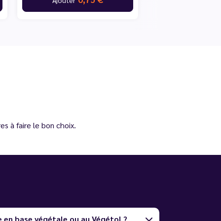
s à faire le bon choix.
e en base végétale ou au Végétol ?