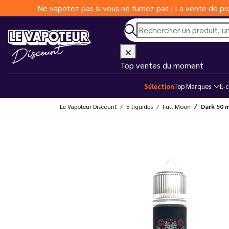
Ne vapotez pas si vous ne fumez pas | La vente de pro
Top ventes du moment
Sélection
Top Marques
E-c
Le Vapoteur Discount
E-liquides
Full Moon
Dark 50 m