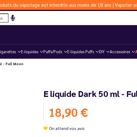
duits du vapotage est interdite aux moins de 18 ans | Vapoter ai
igarettes
E-liquides
Puffs/Pods
E-liquides Puffs
DIY
Accessoires
l - Full Moon
E liquide Dark 50 ml - F
18,90 €
On attend vos avis