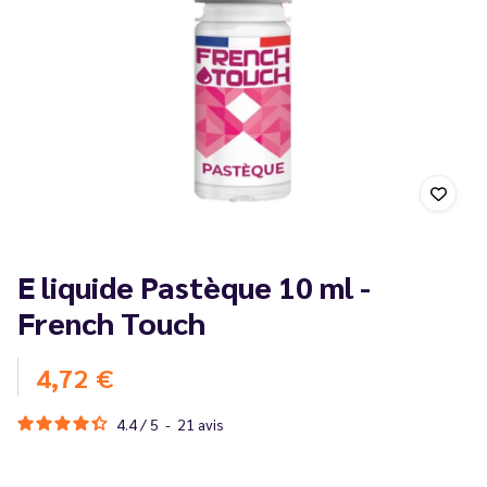
E liquide Pastèque 10 ml -
French Touch
4,72 €
4.4
/
5
-
21
avis