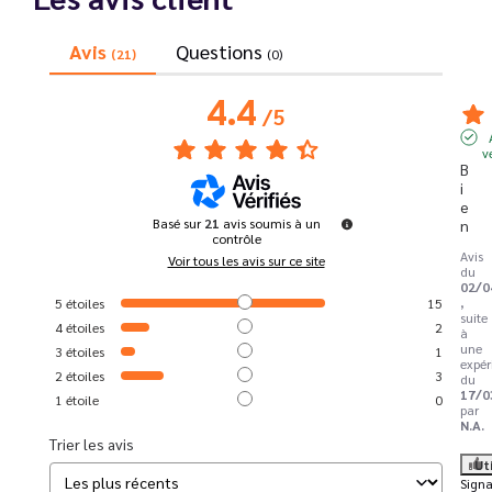
Avis
Questions
(21)
(0)
4.4
/
5
v
B
i
e
Basé sur
21
avis soumis à un
n
contrôle
Avis
Voir tous les avis sur ce site
du
02/0
,
5
étoiles
15
suite
4
étoiles
2
à
une
3
étoiles
1
expér
2
étoiles
3
du
17/0
1
étoile
0
par
N.A.
Trier les avis
Ut
Signa