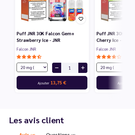
Puff JNR 30K Falcon Gem+
Puff JNR 30K Fal
Strawberry Ice - JNR
Cherry Ice - JNR
Falcon JNR
Falcon JNR
13,75 €
13
Ajouter
Ajouter
Les avis client
Avis
Questions