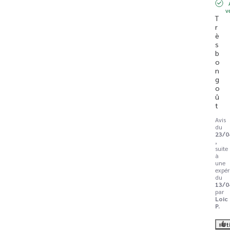
v
T
r
è
s 
b
o
n 
g
o
û
t
Avis
du
23/0
,
suite
à
une
expér
du
13/0
par
Loic
P.
Ut