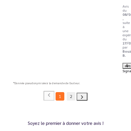
Avis
du
08/0
,
suite
à
une
expér
du
27/0
par
Bouz
B.
Ut
Signa
*Donnée pseudonymisée à la demande de l'auteur.
1
2
Soyez le premier à donner votre avis !