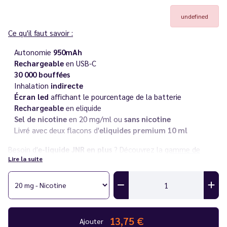
undefined
Ce qu'il faut savoir :
Autonomie
950mAh
Rechargeable
en USB-C
30 000 bouffées
Inhalation
indirecte
Écran led
affichant le pourcentage de la batterie
Rechargeable
en eliquide
Sel de nicotine
en 20 mg/ml ou
sans nicotine
Livré avec deux flacons d'
eliquides premium 10 ml
Besoin d'
e-liquide JNR en plus
? Découvrez la
gamme de
Lire la suite
eliquides JNR
parfaitement
compatible avec ses puffs
!
Découvrez toutes les références de la
gamme Falcon
et
l'ensemble des puffs de la gamme
JNR
dans notre catalogue.
Vous rencontrez un souci avec votre cigarette électronique ?
13,75 €
Consultez notre
guide des différentes pannes
.
Ajouter