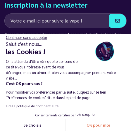
Inscription à la newsletter
J’accepte de recevoir des communications e-mail et SMS de la part de
Continuer sans accepter
LD Groupe
Salut c'est nous...
les Cookies !
Restez en contact
On a attendu d'être sûrs que le contenu de
ce site vous intéresse avant de vous
déranger, mais on aimerait bien vous accompagner pendant votre
visite...
C'est OK pour vous ?
La vente de cigarette électronique est interdite chez les moins de
Pour modifier vos préférences par la suite, cliquez sur le lien
18 ans. 🔞
'Préférences de cookies' situé dans le pied de page.
Copyright © 2014 - 2026 Le Vapoteur Discount - Tous droits
Lire la politique de confidentialité
réservés.
Consentements certifiés par
Vapoter aide à vivre sans tabac et sans dépendance à la nicotine. |
Je choisis
OK pour moi
Ne vapotez pas si vous ne fumez pas.