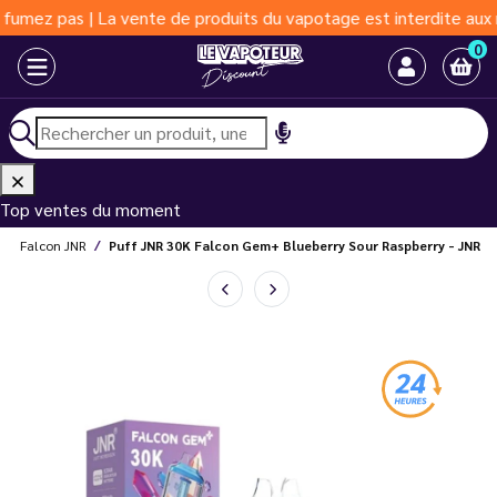
pas | La vente de produits du vapotage est interdite aux moins d
0
Top ventes du moment
Falcon JNR
Puff JNR 30K Falcon Gem+ Blueberry Sour Raspberry - JNR