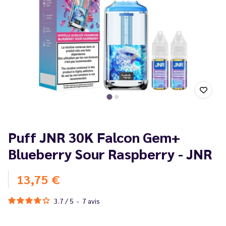
Puff JNR 30K Falcon Gem+
Blueberry Sour Raspberry - JNR
13,75 €
3.7
/
5
-
7
avis