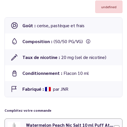
undefined
Goût :
cerise, pastèque et frais
Composition :
(50/50 PG/VG)
Taux de nicotine :
20 mg (sel de nicotine)
Conditionnement :
Flacon 10 ml
Fabriqué :
par JNR
Découvrez également l'ensemble des puffs de la gamme
JNR
dans notre catalogue.
Complétez votre commande
Watermelon Peach Nic Salt 10 ml Puff Attack - Le Vapoteur Discount