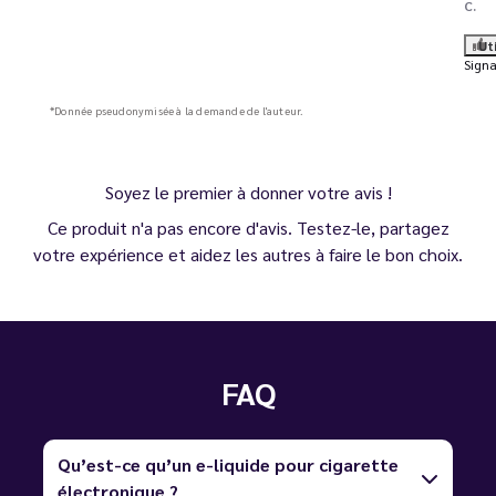
C.
Ut
Signa
*Donnée pseudonymisée à la demande de l'auteur.
Soyez le premier à donner votre avis !
Ce produit n'a pas encore d'avis. Testez-le, partagez
votre expérience et aidez les autres à faire le bon choix.
FAQ
Qu’est-ce qu’un e-liquide pour cigarette
électronique ?