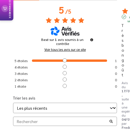
RECOMMANDER
5
/
5
v
T
r
è
Basé sur
1
avis soumis à un
s 
contrôle
b
Voir tous les avis sur ce site
o
n 
g
5
étoiles
1
o
4
étoiles
0
û
3
étoiles
0
t
2
étoiles
0
Avis
1
étoile
0
du
17/0
,
Trier les avis
suite
à
une
expér
du
04/0
par
Fred