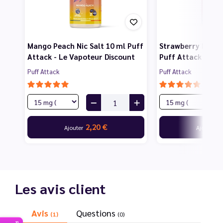
Mango Peach Nic Salt 10 ml Puff
Strawberry Ice Ni
Attack - Le Vapoteur Discount
Puff Attack - Le
Puff Attack
Puff Attack
2,20 €
2
Ajouter
Ajouter
Les avis client
Avis
Questions
(1)
(0)