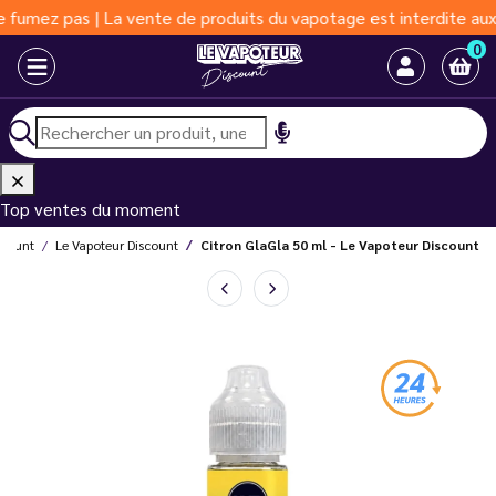
pas | La vente de produits du vapotage est interdite aux moins d
0
Top ventes du moment
scount
Le Vapoteur Discount
Citron GlaGla 50 ml - Le Vapoteur Discount