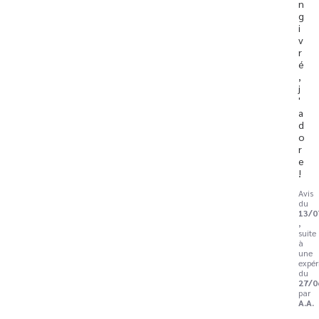
n 
g
i
v
r
é
, 
j
'
a
d
o
r
e 
!
Avis
du
13/0
,
suite
à
une
expér
du
27/0
par
A.A.