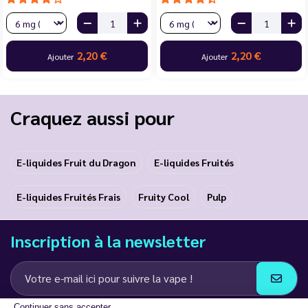
2,20 €
2,20 €
Ajouter
Ajouter
Craquez aussi pour
E-liquides Fruit du Dragon
E-liquides Fruités
E-liquides Fruités Frais
Fruity Cool
Pulp
Inscription à la newsletter
Continuer sans accepter