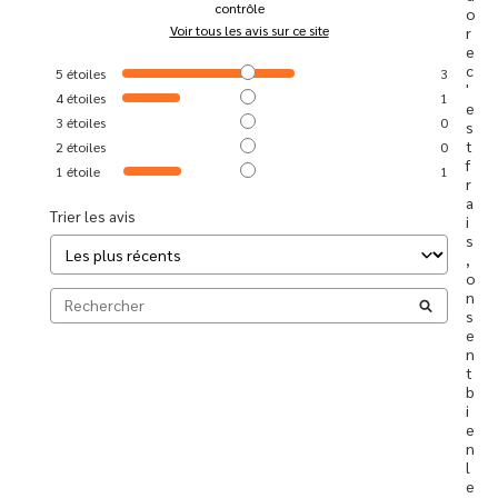
contrôle
o
Voir tous les avis sur ce site
r
e 
c
5
étoiles
3
'
4
étoiles
1
e
3
étoiles
0
s
t 
2
étoiles
0
f
1
étoile
1
r
a
Trier les avis
i
s
, 
o
n 
s
e
n
t 
b
i
e
n 
l
e 