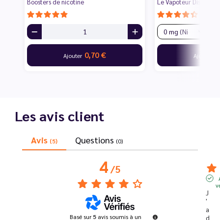
Boosters de nicotine
Le Vapoteur Discount
0,70 €
1
Ajouter
Ajouter
Les avis client
Avis
Questions
(5)
(0)
4
/
5
v
J
'
a
Basé sur
5
avis soumis à un
d