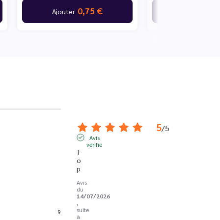
0,75 €
1,
Ajouter
Ajouter
5
/
5
Avis
vérifié
T
o
p
Avis
du
14/07/2026
,
suite
9
à