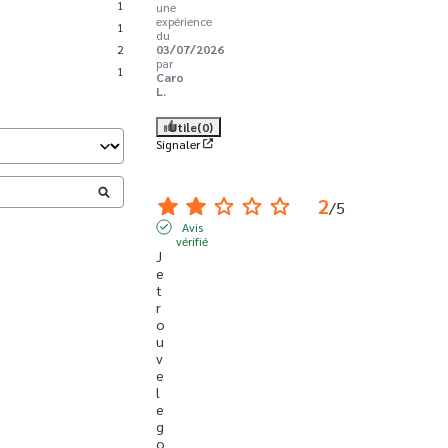
1
une
expérience
1
du
2
03/07/2026
par
1
Caro
L.
Utile
(0)
Signaler
2
/
5
Avis
vérifié
J
e 
t
r
o
u
v
e 
l
e 
g
o