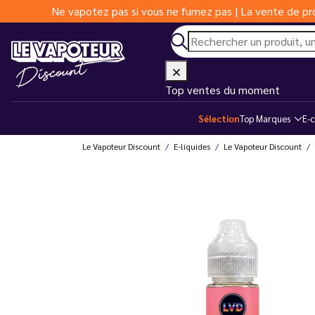
Ne vapotez pas si vous ne fumez pas | La vente de pro
Top ventes du moment
Sélection
Top Marques
E-c
Le Vapoteur Discount
E-liquides
Le Vapoteur Discount