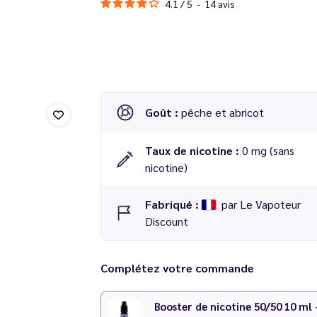
4.1
/
5
-
14
avis
Goût :
pêche et abricot
Taux de nicotine :
0 mg (sans
nicotine)
Fabriqué :
par Le Vapoteur
Discount
Complétez votre commande
Booster de nicotine 50/50 10 ml