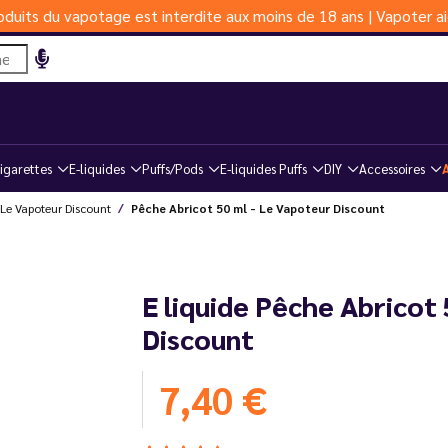
duits du vapotage est interdite aux moins de 18 ans | Vapoter ai
igarettes
E-liquides
Puffs/Pods
E-liquides Puffs
DIY
Accessoires
Le Vapoteur Discount
Pêche Abricot 50 ml - Le Vapoteur Discount
E liquide Pêche Abricot
Discount
7,40 €