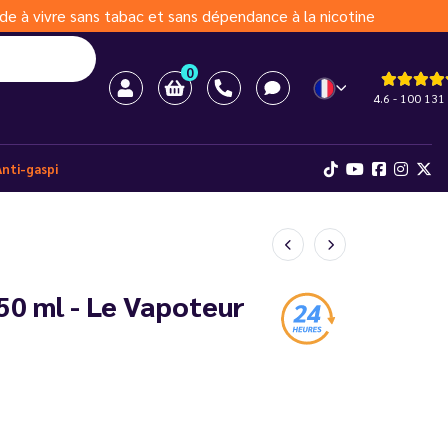
de à vivre sans tabac et sans dépendance à la nicotine
0
4.6 - 100 131 
Anti-gaspi
 50 ml - Le Vapoteur