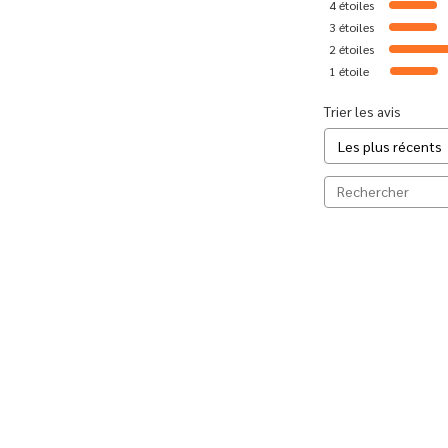
4
étoiles
3
étoiles
2
étoiles
1
étoile
Trier les avis