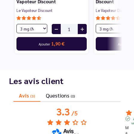
Vapoteur Discount
Discount
Le Vapoteur Discount
Le Vapoteur Discount
1,90 €
1
Ajouter
Ajouter
Les avis client
Avis
Questions
(3)
(0)
3.3
/
5
v
M
a