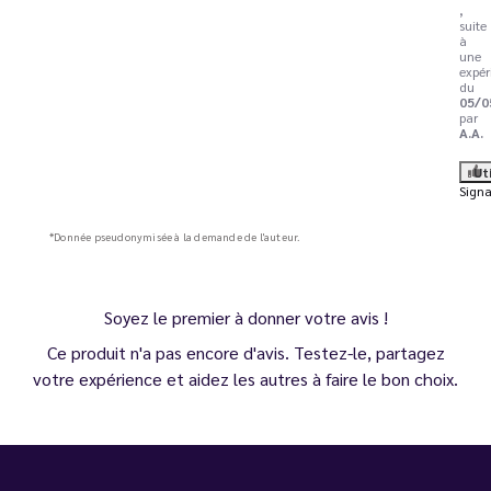
,
suite
à
une
expér
du
05/0
par
A.A.
Ut
Signa
*Donnée pseudonymisée à la demande de l'auteur.
Soyez le premier à donner votre avis !
Ce produit n'a pas encore d'avis. Testez-le, partagez
votre expérience et aidez les autres à faire le bon choix.