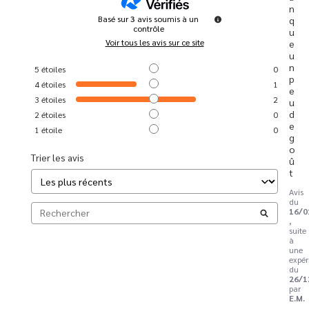
n
Basé sur
3
avis soumis à un
q
contrôle
u
Voir tous les avis sur ce site
e 
u
n 
5
étoiles
0
p
4
étoiles
1
e
3
étoiles
2
u 
d
2
étoiles
0
e 
1
étoile
0
g
o
Trier les avis
û
t
Avis
du
16/0
,
suite
à
une
expér
du
26/1
par
E.M.