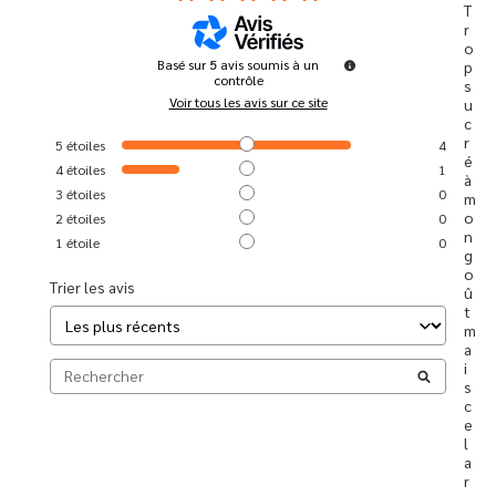
T
r
o
Basé sur
5
avis soumis à un
p 
contrôle
s
Voir tous les avis sur ce site
u
c
r
5
étoiles
4
é 
4
étoiles
1
à 
3
étoiles
0
m
o
2
étoiles
0
n 
1
étoile
0
g
o
Trier les avis
û
t 
m
a
i
s 
c
e
l
a 
r