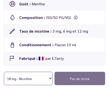
Goût :
Menthe
Composition :
(50/50 PG/VG)
Taux de nicotine :
3 mg, 6 mg et 12 mg
Conditionnement :
Flacon 10 ml
Fabriqué :
par E.Tasty
E-liquide
Chlorophylle 10 ml - One Taste - E.Tasty
Pas de stock