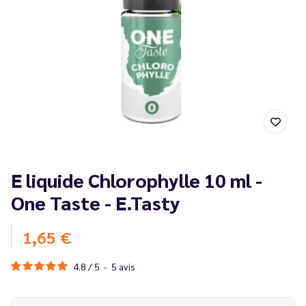
E liquide Chlorophylle 10 ml -
One Taste - E.Tasty
1,65 €
4.8
/
5
-
5
avis