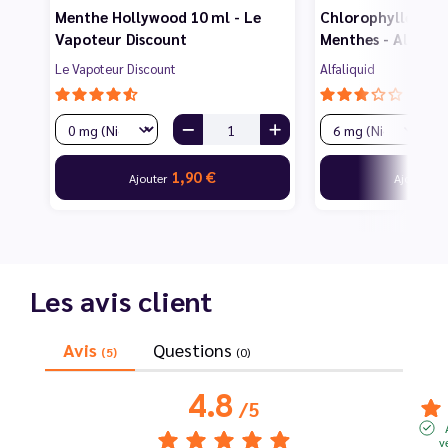
Menthe Hollywood 10 ml - Le
Chlorophylle 50/5
Vapoteur Discount
Menthes - Alfaliq
Le Vapoteur Discount
Alfaliquid
1,90 €
5
Ajouter
Ajouter
Les avis client
Avis
Questions
(5)
(0)
4.8
/
5
v