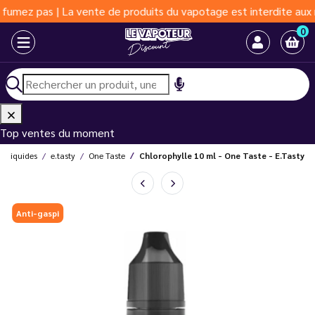
 | La vente de produits du vapotage est interdite aux moins de 1
0
Top ventes du moment
E-liquides
e.tasty
One Taste
Chlorophylle 10 ml - One Taste - E.Tasty
Anti-gaspi