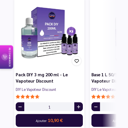
RECOMMANDER
Pack DIY 3 mg 200 ml - Le
Base 1 L 50/50 PG
Vapoteur Discount
Vapoteur Discoun
DIY Le Vapoteur Discount
DIY Le Vapoteur Disco
10,90 €
9
Ajouter
Ajouter