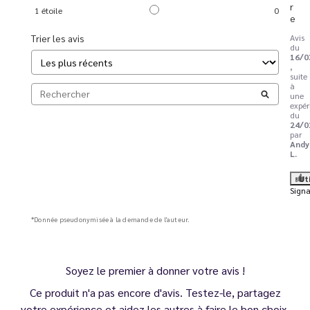
r
1
étoile
0
e
Trier les avis
Avis
du
16/0
,
suite
à
une
expér
du
24/0
par
Andy
L.
Ut
Signa
*Donnée pseudonymisée à la demande de l'auteur.
Soyez le premier à donner votre avis !
Ce produit n'a pas encore d'avis. Testez-le, partagez
votre expérience et aidez les autres à faire le bon choix.