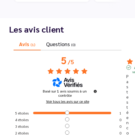
Les avis client
Avis
Questions
(1)
(0)
5
/
5
v
P
a
s 
Basé sur
1
avis soumis à un
t
contrôle
e
Voir tous les avis sur ce site
s
t
é 
5
étoiles
1
e
4
étoiles
0
n
3
étoiles
0
c
o
2
étoiles
0