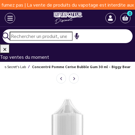
 pas | La vente de produits du vapotage est interdite aux moins 
0
Top ventes du moment
rés Secret's Lab
Concentré Pomme Cerise Bubble Gum 30 ml - Biggy Bear