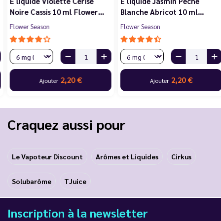
E liquide Violette Cerise
E liquide Jasmin Pêche
Noire Cassis 10 ml Flower…
Blanche Abricot 10 ml…
Flower Season
Flower Season
2,20 €
2,20 €
Ajouter
Ajouter
Craquez aussi pour
Le Vapoteur Discount
Arômes et Liquides
Cirkus
Solubarôme
TJuice
Inscription à la newsletter