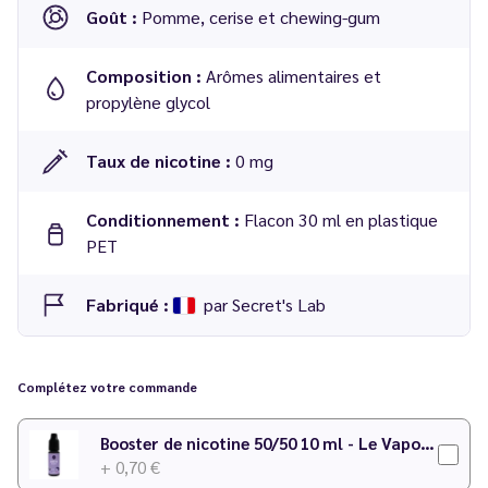
Goût :
Pomme, cerise et chewing-gum
Composition :
Arômes alimentaires et
propylène glycol
Taux de nicotine :
0 mg
Conditionnement :
Flacon 30 ml en plastique
PET
Fabriqué :
par Secret's Lab
Concentré Pomme Cerise Bubble Gum 30 ml - Biggy Bear
Complétez votre commande
Dosage conseillé
: 9 % dans une base 50/50 PG/VG
Temps de maturation
: plus de 3 semaines
Booster de nicotine 50/50 10 ml - Le Vapoteur Discount
+ 0,70 €
N'hésitez pas à consulter notre
calculateur DIY
pour faire