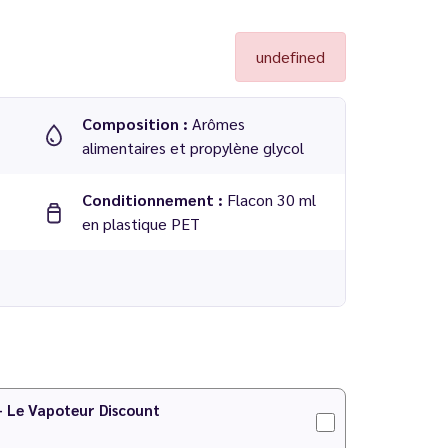
undefined
Composition :
Arômes
alimentaires et propylène glycol
Conditionnement :
Flacon 30 ml
en plastique PET
quidarom
 PG/VG
 - Le Vapoteur Discount
IY
pour faire votre préparation !