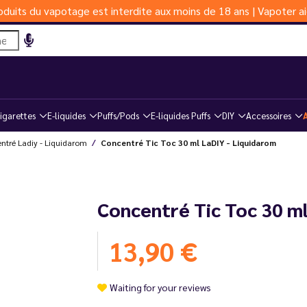
duits du vapotage est interdite aux moins de 18 ans | Vapoter ai
igarettes
E-liquides
Puffs/Pods
E-liquides Puffs
DIY
Accessoires
ntré Ladiy - Liquidarom
Concentré Tic Toc 30 ml LaDIY - Liquidarom
Concentré Tic Toc 30 ml
13,90 €
Waiting for your reviews