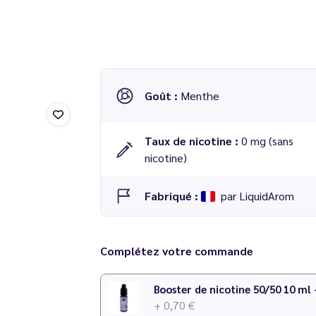
Goût :
Menthe
Taux de nicotine :
0 mg (sans
nicotine)
Fabriqué :
par LiquidArom
Arôme concentré
Tic Toc 30 ml
LaDIY par
Li
Complétez votre commande
Dosage conseillé
: 15 % dans une base 50/50
Temps de maturation
: 2 à 7 jours
Booster de nicotine 50/50 10 ml
+ 0,70 €
N'hésitez pas à consulter notre
calculateur D