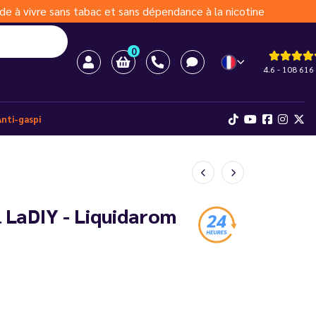
de à vivre sans tabac et sans dépendance à la nicotine
0
4.6 - 108 616 
Anti-gaspi
 LaDIY - Liquidarom