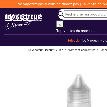
Ne vapotez pas si vous ne fumez pas | La vente de pro
Top ventes du moment
Sélection
Top Marques
E-c
Le Vapoteur Discount
DIY
Arômes et Concentrés
Conce