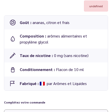
undefined
Goût :
ananas, citron et frais
Composition :
arômes alimentaires et
propylène glycol
Taux de nicotine :
0 mg (sans nicotine)
Conditionnement :
Flacon de 10 ml
Fabriqué :
par Arômes et Liquides
Dosage conseillé
: 5 à 7 % dans une base 50/50 PG/VG
Complétez votre commande
Temps de maturation
: 2 à 3 jours