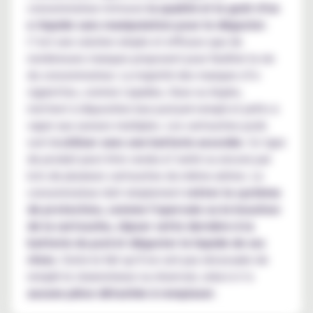
consommateur retrouve
la qualité et le goût d’un
e-liquide sans manipulation pour le déguster
.
C’est une solution simple et efficace que de
nombreuses marques proposent pour faciliter la vie
du consommateur. La majorité des marques d’e-
cigarettes, comme Liquideo, Vuse ou Aspire,
mettent à disposition leur pod pré-rempli et prêts à
vaper aux saveurs multiples. Les cartouches pods
sont
à utiliser avec une batterie associée
. Ce type
de produit peut être vendu à l’unité ou encore par
lots de plusieurs cartouches du même arôme. Le
consommateur doit simplement
retirer le système
de protection, comme l’opercule ou le bouchon
de la cartouche, clipser cette dernière à la
batterie du pod et déguster le liquide de ses
rêves
. Outre le fait qu’il ne soit pas nécessaire de
remplir le clearomiseur ou réservoir, celui-ci n’a
aucune pièce détachée à remplacer
.