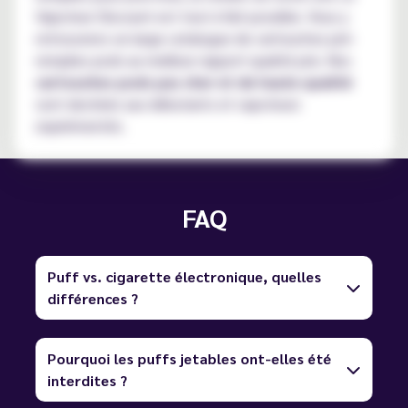
Vapoteur Discount est tout à fait possible. Vous y
retrouverez un large catalogue de cartouches pré-
remplies pods au meilleur rapport qualité prix. Nos
cartouches pods pas cher et de haute qualité
sont destinés aux débutants et vapoteurs
expérimentés.
FAQ
Puff vs. cigarette électronique, quelles
différences ?
Pourquoi les puffs jetables ont-elles été
interdites ?