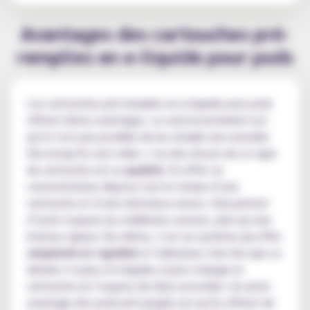
Avantages des cartouches pré-
remplies en e-liquide pour pods
Les cartouches pré-remplies en e-liquide pour pods
offrent divers avantages. Le seul inconvénient est
qu’il n’est pas possible de les remplir une nouvelle
fois lorsqu’ils sont vides. L’un des atouts de ce type
de cartouche est sa
qualité
. En effet, le
consommateur dispose tout le temps d’une
cartouche et d’une résistance neuve. Cela permet
d’avoir toujours les meilleures saveurs, ainsi qu’une
intense vapeur. De même, c’est un système qui offre
simplicité et rapidité
à l’utilisateur. Une fois que ce
dernier n’a plus d’e-liquide, il peut changer la
cartouche en l’espace de deux secondes. Un autre
avantage des pods pré-remplis est qu’ils offrent de