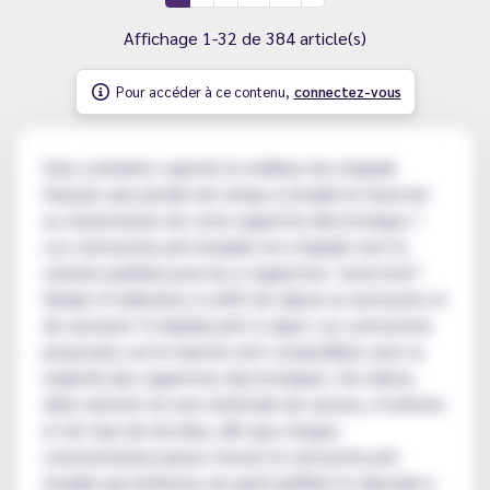
Affichage 1-32 de 384 article(s)
Pour accéder à ce contenu,
connectez-vous
Vous souhaitez vapoter le meilleur du e-liquide
français sans perdre de temps à remplir le réservoir
ou clearomiseur de votre cigarette électronique ?
Les cartouches pré-remplies en e-liquide sont la
solution parfaite pour les e-cigarettes “pod mod”.
Simple d’utilisation, il suffit de clipser la cartouche et
de savourer l’e-liquide prêt à vaper. Les cartouches
proposées sur le marché sont compatibles avec la
majorité des cigarettes électroniques. De même,
elles existent en une multitude de saveurs, d’arômes
et de taux de nicotine, afin que chaque
consommateur puisse trouver la cartouche pré-
remplie qui renferme son goût préféré et réponde à