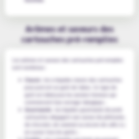
Arômes et saveurs des
cartouches pré-remplies
Les arômes et saveurs des cartouches pré-remplies
sont nombreux :
Classic
: les e-liquides classic des cartouches
pour pod ont un goût de tabac. Ce type de
goût est idéal pour les anciens fumeurs qui
commencent leur sevrage tabagique ;
Gourmands
: les liquides gourmands de pods
cartouches dégagent une saveur de pâtisserie,
de chocolat, de caramel ou encore de café, il y
en a pour tous les goûts ;