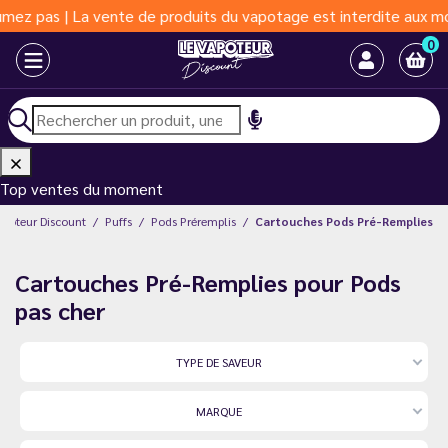
 produits du vapotage est interdite aux moins de 18 ans | Vapote
0
Top ventes du moment
apoteur Discount
Puffs
Pods Préremplis
Cartouches Pods Pré-Remplies
Cartouches Pré-Remplies pour Pods
pas cher
TYPE DE SAVEUR
MARQUE