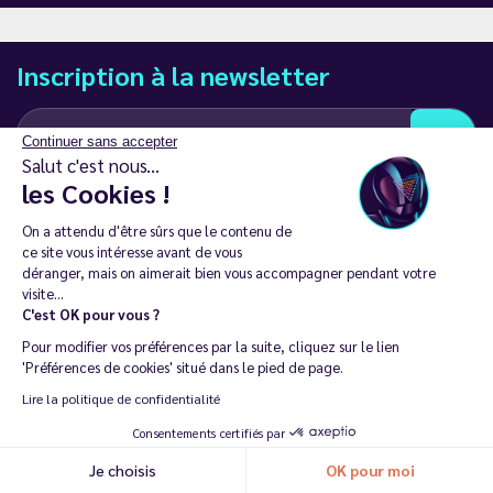
Inscription à la newsletter
Continuer sans accepter
Salut c'est nous...
les Cookies !
J’accepte de recevoir des communications e-mail et SMS de la part de
LD Groupe
On a attendu d'être sûrs que le contenu de
ce site vous intéresse avant de vous
Restez en contact
déranger, mais on aimerait bien vous accompagner pendant votre
visite...
C'est OK pour vous ?
Pour modifier vos préférences par la suite, cliquez sur le lien
'Préférences de cookies' situé dans le pied de page.
La vente de cigarette électronique est interdite chez les moins de
Lire la politique de confidentialité
18 ans. 🔞
Consentements certifiés par
Copyright © 2014 - 2026 Le Vapoteur Discount - Tous droits
Je choisis
OK pour moi
Recommander ma dernière commande
réservés.