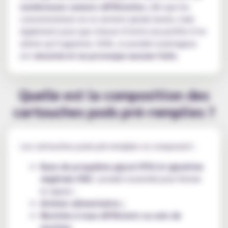
nombreuses saveurs différentes
, afin que les
consommateurs ne se sentent jamais lassés, mais
également pour que chacun d’entre eux profite d’un
arôme qu’il apprécie. Enfin, ce produit avantageux
est
sécurisé et ne provoque aucune fuite
.
Quelle est la composition des
cartouches pods pré-remplies ?
Les cartouches pods pré-remplies se composent :
Base de propylène glycol (PG) et glycérine
végétale (VG)
: produit essentiel pour former
la vapeur ;
Arômes alimentaires ;
Nicotine à taux différents ou sels de
nicotine
.