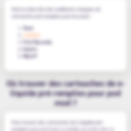
Voici la sélection des meilleures marques de
cartouches pré-remplies pour les pods :
Vuse
Liquideo
Pod flip pulp
Aspire
Wpuff
Où trouver des cartouches de e-
liquide pré-remplies pour pod
mod ?
Pour trouver des cartouches de e-liquide pré-
remplies pour pod mod, se rendre sur notre site Le