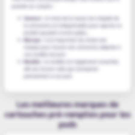
prendre en compte :
Saveurs
: le choix de la saveur du e-liquide de
la cartouche est indispensable pour vapoter un
produit qui plaît à notre palais ;
Marque
: il est important de choisir une
marque pour trouver une cartouche adaptée à
son modèle de pod ;
Modèle
: le modèle est également essentiel,
afin de trouver celle qui correspond
précisément à son pod.
Les meilleures marques de
cartouches pré-remplies pour les
pods