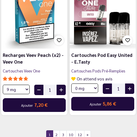
Recharges Veev Peach (x2) -
Cartouches Pod Easy United
Veev One
- E.Tasty
Cartouches Veev One
Cartouches Pods Pré-Remplies
On attend vos avis
5,86 €
Ajouter
7,20 €
Ajouter
1
2
3
10
12