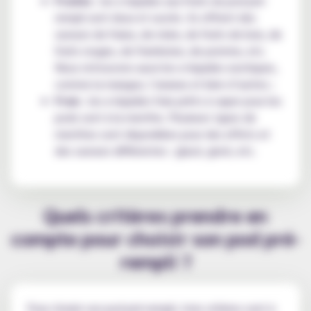
Fruités
: les e liquides aux fruits du pod pré-
rempli sont doux et sucrés. Ils offrent des
saveurs de fraise, de mûre, de fruits de bois, de
fruits rouges, de framboise, de pomme, etc.
Nous retrouvons aussi les e-liquides exotiques,
comme la mangue, l’ananas et bien d’autres ;
Frais
: les e-liquides frais prêts à vaper pour les
pods sont à la menthe. Plusieurs types de
menthes sont disponibles pour des effets et
des saveurs différentes : glacé, givré, etc.
Quels critères prendre en
compte pour choisir son pod pré-
rempli ?
Pour choisir son pod pré-rempli, trois critères sont à