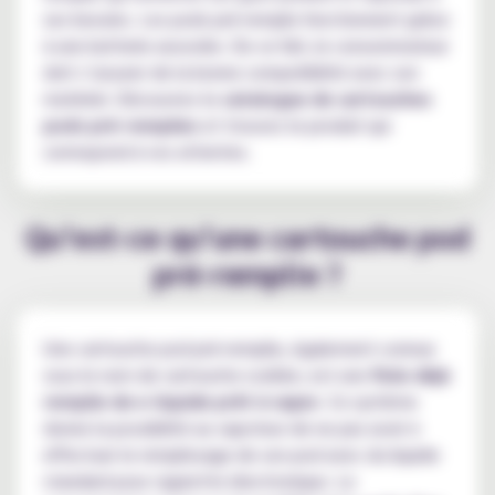
ses besoins. Les pods pré-remplis fonctionnent grâce
à une batterie associée. De ce fait, le consommateur
doit s’assurer de la bonne compatibilité avec son
matériel. Découvrez le
catalogue de cartouches
pods pré-remplies
et trouvez le produit qui
correspond à vos attentes.
Qu’est-ce qu’une cartouche pod
pré-remplie ?
Une cartouche pod pré-remplie, également connue
sous le nom de cartouche scellée, est une
fiole déjà
remplie de e-liquide prêt à vaper.
Ce système
donne la possibilité au vapoteur de ne pas avoir à
effectuer le remplissage de son pod avec du liquide
standard pour cigarette électronique. Le