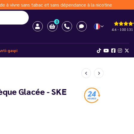
de à vivre sans tabac et sans dépendance à la nicotine
0
4.6 - 100 131 
Anti-gaspi
èque Glacée - SKE