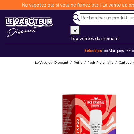
Ne vapotez pas si vous ne fumez pas | La vente de pro
Top ventes du moment
Sélection
Top Marques
E-c
Le Vapoteur Discount
Puffs
Pods Préremplis
Cartouch