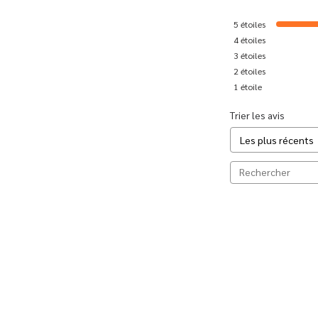
5
étoiles
4
étoiles
3
étoiles
2
étoiles
1
étoile
Trier les avis