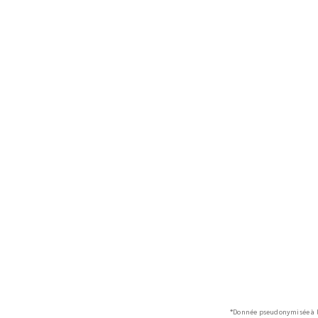
*Donnée pseudonymisée à l