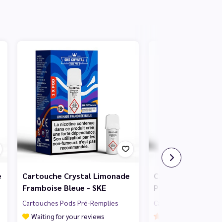
e
Cartouche Crystal Limonade
Cartouche Crystal
Framboise Bleue - SKE
Passionfruit Guav
Cartouches Pods Pré-Remplies
Cartouches Pods Pré
Waiting for your reviews