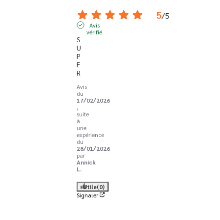
5
/
5
Avis
vérifié
S
U
P
E
R
Avis
du
17/02/2026
,
suite
à
une
expérience
du
28/01/2026
par
Annick
L.
Utile
(0)
Signaler