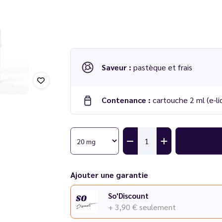
Saveur :
pastèque et frais
Contenance :
cartouche 2 ml (e-li
Cartouche Crystal saveur Pastèque Glacée
Compatible :
Puff Crystal Plus SKE
Cartouche pré-remplie vendue à l'unité
Ajouter une garantie
So'Discount
+ 3,90 €
seulement