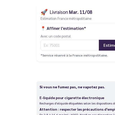
🚀
Livraison
Mar. 11/08
Estimation France métropolitaine
📍
Affiner l'estimation*
Avec un code postal
Estim
*Service réservé à la France métropolitaine.
Si vous ne fumez pas, ne vapotez pas.
E-liquide pour cigarette électronique
Recharges d'eliquide étiquetées selon les dispositions
Attention : respecter les précautions d'emp
De 2,5 à 16,6 mg/ml : H302. Nocif en cas d'ingestion (