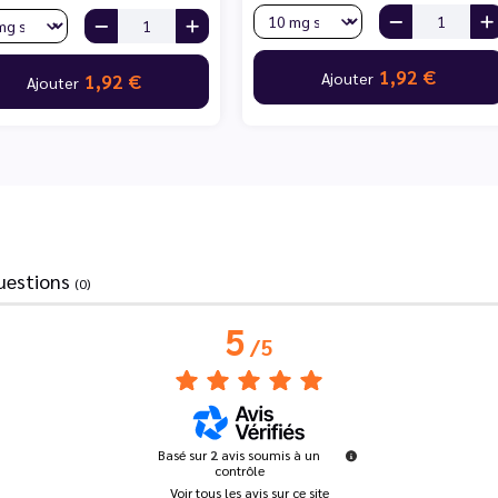
1,92 €
Ajouter
1,92 €
Ajouter
uestions
(0)
5
/
5
Basé sur
2
avis soumis à un
contrôle
Voir tous les avis sur ce site