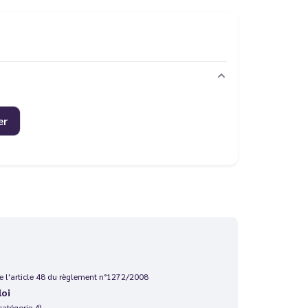
er
 de l'article 48 du règlement n°1272/2008
loi
catégorie 4)