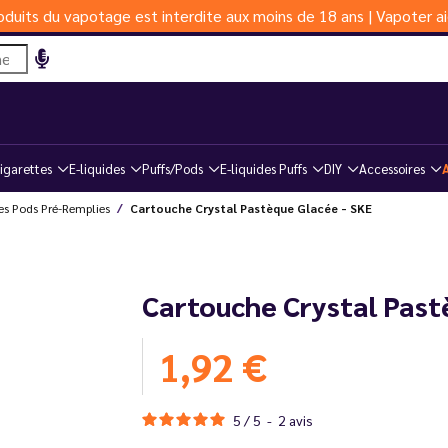
duits du vapotage est interdite aux moins de 18 ans | Vapoter ai
igarettes
E-liquides
Puffs/Pods
E-liquides Puffs
DIY
Accessoires
es Pods Pré-Remplies
Cartouche Crystal Pastèque Glacée - SKE
Cartouche Crystal Past
1,92 €
5
/
5
-
2
avis