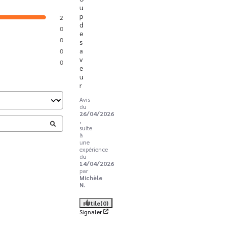
u
p 
2
d
0
e 
0
s
a
0
v
0
e
u
r
Avis
du
26/04/2026
,
suite
à
une
expérience
du
14/04/2026
par
Michèle
N.
Utile
(0)
Signaler