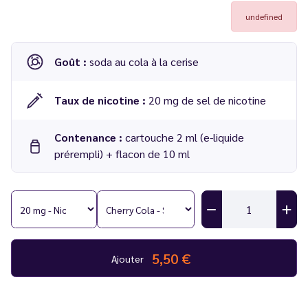
undefined
Goût :
soda au cola à la cerise
Taux de nicotine :
20 mg de sel de nicotine
Contenance :
cartouche 2 ml (e-liquide
prérempli) + flacon de 10 ml
Cartouche Puff Fisco saveur Cherry Cola - Fisco Point
Compatible :
Puff Fisco 10K
Cartouche pré-remplie vendue à l'unité
5,50 €
Ajouter