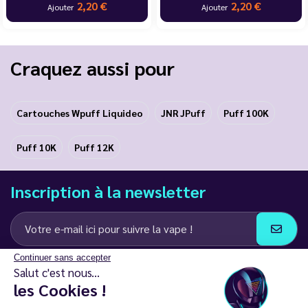
2,20 €
2,20 €
Ajouter
Ajouter
Craquez aussi pour
Cartouches Wpuff Liquideo
JNR JPuff
Puff 100K
Puff 10K
Puff 12K
Inscription à la newsletter
Continuer sans accepter
J’accepte de recevoir des communications e-mail et SMS de la part de
Salut c'est nous...
LD Groupe
les Cookies !
Restez en contact