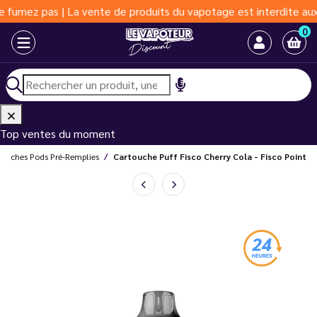
mez pas | La vente de produits du vapotage est interdite aux moi
0
Top ventes du moment
touches Pods Pré-Remplies
Cartouche Puff Fisco Cherry Cola - Fisco Point