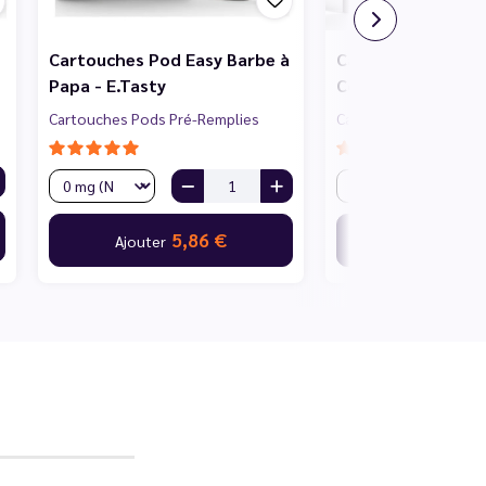
Cartouches Pod Easy Barbe à
Cartouches Pod E
Papa - E.Tasty
Cola - E.Tasty
Cartouches Pods Pré-Remplies
Cartouches Pods Pré
5,86 €
5,
Ajouter
Ajouter