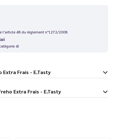
 de l'article 48 du règlement n°1272/2008
loi
catégorie 4)
Freho Extra Frais - E.Tasty
d Easy Freho Extra Frais - E.Tasty