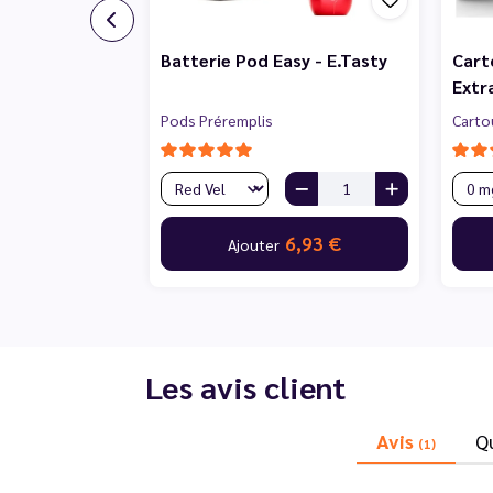
Batterie Pod Easy - E.Tasty
Cart
Extra
Pods Préremplis
Carto
6,93 €
Ajouter
Les avis client
Avis
Q
(1)