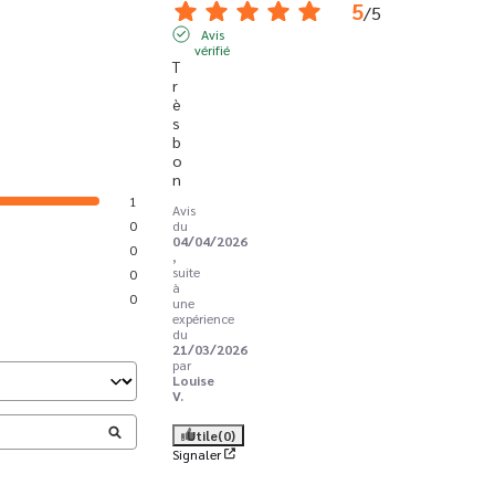
5
/
5
Avis
vérifié
T
r
è
s 
b
o
n
1
Avis
0
du
04/04/2026
0
,
suite
0
à
0
une
expérience
du
21/03/2026
par
Louise
V.
Utile
(0)
Signaler