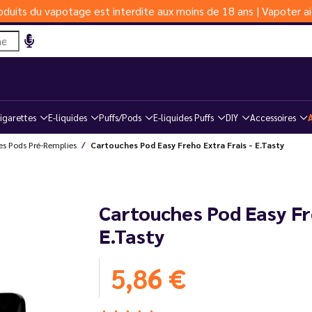
duits du vapotage est interdite aux moins de 18 ans | Vapoter ai
igarettes
E-liquides
Puffs/Pods
E-liquides Puffs
DIY
Accessoires
es Pods Pré-Remplies
Cartouches Pod Easy Freho Extra Frais - E.Tasty
Cartouches Pod Easy Fre
E.Tasty
5,86 €