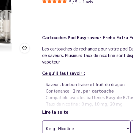
5
/
5
-
1
avis
Cartouches Pod Easy
saveur Freho Extra F
Les cartouches de rechange pour votre pod E
de saveurs. Plusieurs taux de nicotine sont dis
vapoteur.
Ce qu’il faut savoir :
Saveur : bonbon fraise et fruit du dragon
Contenance :
2 ml par cartouche
Compatible avec les batteries
Easy de E.Ta
Taux de nicotine :
0 mg, 10 mg, 20 mg
Vendues par 2
Lire la suite
Fabriqué en
France
par E.Tasty