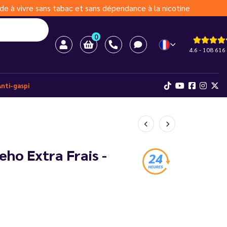
de à vivre sans tabac et sans dépendance à la nicotine
0
4.6 - 108 616 
Anti-gaspi
ho Extra Frais -