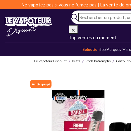
Ne vapotez pas si vous ne fumez pas | La vente de pro
Top ventes du moment
Sélection
Top Marques
E-c
Le Vapoteur Discount
Puffs
Pods Préremplis
Cartouch
Anti-gaspi