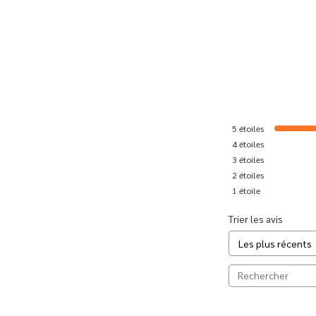
5
étoiles
4
étoiles
3
étoiles
2
étoiles
1
étoile
Trier les avis