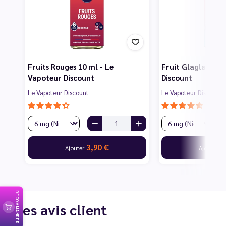
Fruits Rouges 10 ml - Le
Fruit Glagla 10 m
Vapoteur Discount
Discount
Le Vapoteur Discount
Le Vapoteur Discount
3,90 €
3
Ajouter
Ajouter
RECOMMANDER
Les avis client