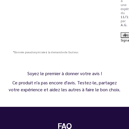
à
une
expér
du
11/1
par
A.G.
Ut
Signa
*Donnée pseudonymisée à la demande de l'auteur.
Soyez le premier à donner votre avis !
Ce produit n'a pas encore d'avis. Testez-le, partagez
votre expérience et aidez les autres à faire le bon choix.
FAQ