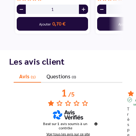
0,70 €
10
Ajouter
Ajouter
Les avis client
Avis
Questions
(1)
(0)
1
/
5
v
T
r
è
Basé sur
1
avis soumis à un
s 
contrôle
p
Voir tous les avis sur ce site
e