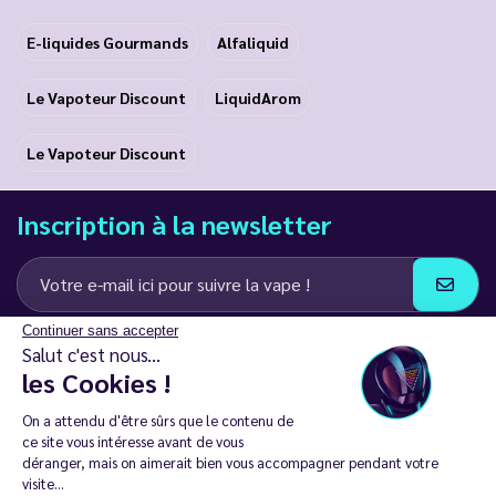
E-liquides Gourmands
Alfaliquid
Le Vapoteur Discount
LiquidArom
Le Vapoteur Discount
Inscription à la newsletter
Continuer sans accepter
J’accepte de recevoir des communications e-mail et SMS de la part de
Salut c'est nous...
LD Groupe
les Cookies !
Restez en contact
On a attendu d'être sûrs que le contenu de
ce site vous intéresse avant de vous
déranger, mais on aimerait bien vous accompagner pendant votre
visite...