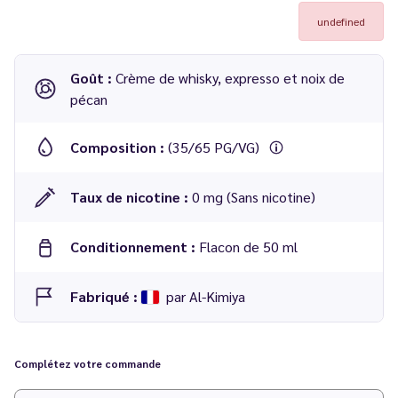
undefined
Goût :
Crème de whisky, expresso et noix de
pécan
Composition :
(35/65 PG/VG)
Taux de nicotine :
0 mg (Sans nicotine)
Conditionnement :
Flacon de 50 ml
Fabriqué :
par Al-Kimiya
E-liquide
Power Potion Distillerie Edition 50 ml
de la marque
Al-Kimiya
Complétez votre commande