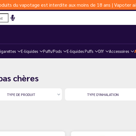
duits du vapotage est interdite aux moins de 18 ans | Vapoter ai
igarettes
E-liquides
Puffs/Pods
E-liquides Puffs
DIY
Accessoires
pas chères
TYPE DE PRODUIT
TYPE D'INHALATION