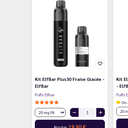
Kit ElfBar Plus30 Fraise Glacée -
Kit E
ElfBar
- Elf
Puffs Elfbar
Puffs E
On 
19,90 €
Ajouter