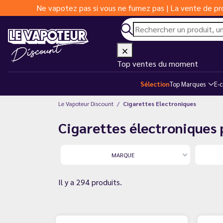
Ne vapotez pas si vous ne fumez pas | La vente de pro
Top ventes du moment
Sélection
Top Marques
E-c
Le Vapoteur Discount
Cigarettes Electroniques
Cigarettes électroniques 
MARQUE
Il y a 294 produits.