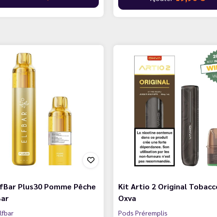
ElfBar Plus30 Pomme Pêche
Kit Artio 2 Original Tobacc
Bar
Oxva
lfbar
Pods Préremplis