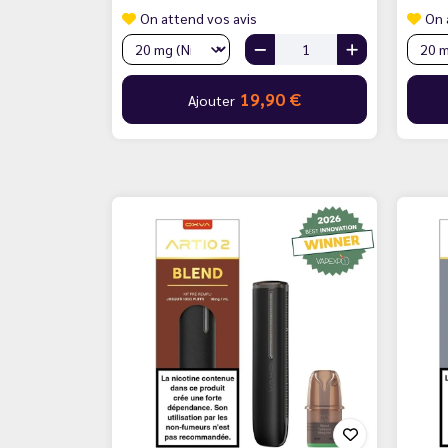
On attend vos avis
On 
19,90 €
Ajouter