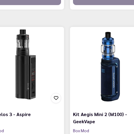
elos 3 - Aspire
Kit Aegis Mini 2 (M100) -
GeekVape
od
Box Mod