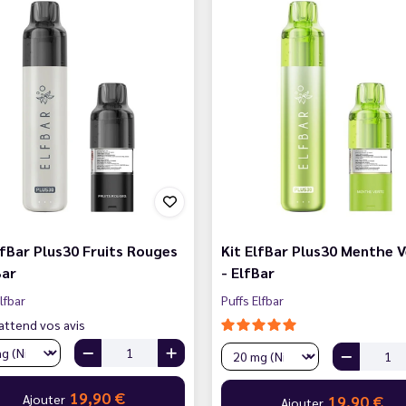
lfBar Plus30 Fruits Rouges
Kit ElfBar Plus30 Menthe 
Bar
- ElfBar
lfbar
Puffs Elfbar
attend vos avis
19,90 €
Ajouter
19,90 €
Ajouter