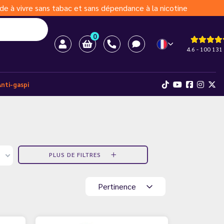
de à vivre sans tabac et sans dépendance à la nicotine
0
4.6 - 100 131 
Anti-gaspi
PLUS DE FILTRES
Pertinence