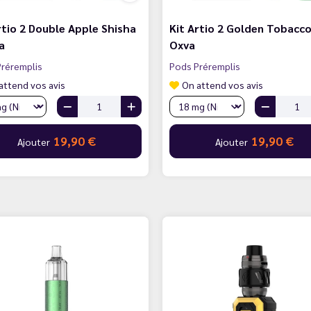
rtio 2 Double Apple Shisha
Kit Artio 2 Golden Tobacco
a
Oxva
réremplis
Pods Préremplis
attend vos avis
On attend vos avis
19,90 €
19,90 €
Ajouter
Ajouter