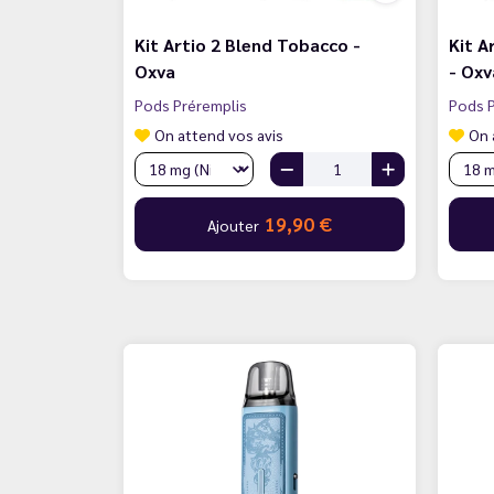
Kit Artio 2 Blend Tobacco -
Kit A
Oxva
- Oxv
Pods Préremplis
Pods P
On attend vos avis
On 
19,90 €
Ajouter