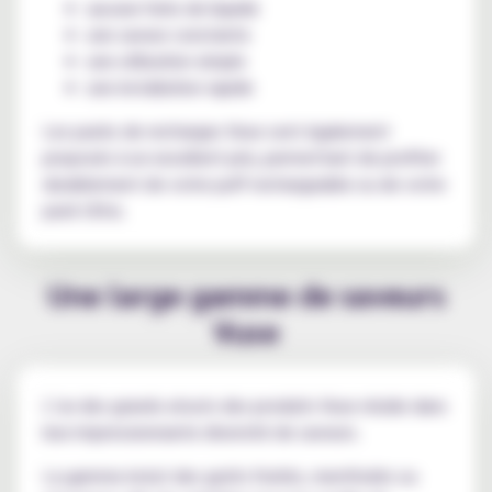
aucune fuite de liquide
une saveur constante
une utilisation simple
une installation rapide
Les packs de recharges Vuse sont également
proposés à un excellent prix, permettant de profiter
durablement de votre puff rechargeable ou de votre
pack Ultra.
Une large gamme de saveurs
Vuse
L’un des grands atouts des produits Vuse réside dans
leur impressionnante diversité de saveurs.
La gamme inclut des goûts fruités, mentholés ou