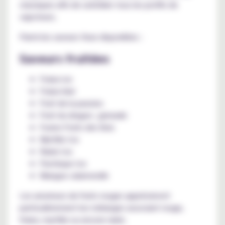
classiques afin de satisfaire tous les profils de
vapoteurs.
Parmi les saveurs Vuse disponibles :
Saveurs fruitées
Fraise ice
Fraise kiwi
Fruit de la passion.
Fruit du dragon ; grenade
Fusion Fruits des Bois
Myrtille Ice
Raisin Ice
Pastèque Ice
Mangue calamondin
Les amateurs de fruits rouges apprécieront
particulièrement les mélanges associant rouge,
fraise, myrtille ou encore raisin.