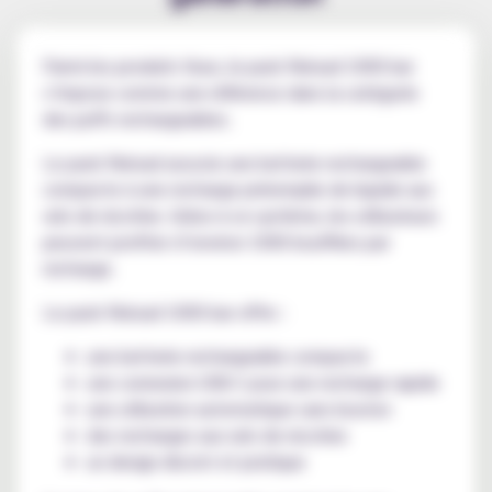
Parmi les produits Vuse, le pack Reload 1000 bar
s’impose comme une référence dans la catégorie
des puffs rechargeables.
Le pack Reload associe une batterie rechargeable
compacte à une recharge préremplie de liquide aux
sels de nicotine. Grâce à ce système, les utilisateurs
peuvent profiter d’environ 1000 bouffées par
recharge.
Le pack Reload 1000 bar offre :
une batterie rechargeable compacte
une connexion USB-C pour une recharge rapide
une utilisation automatique sans bouton
des recharges aux sels de nicotine
un design discret et pratique