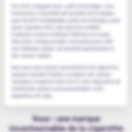
Sur cette catégorie Vuse : puffs & recharges, vous
retrouverez l’ensemble des produits de la marque :
pack de puff rechargeable, packs de recharges, pods
epod, capsules ultra, mais aussi les modèles
modernes comme la Reload 1000 bar ou le pack
Ultra Vuse. Chaque produit a été pensé pour offrir
une utilisation simple, une batterie performante et
des saveurs variées.
Que vous soyez ancien consommateur de cigarettes,
amateur de puffs fruitées ou adepte des saveurs
classiques, la gamme Vuse met à votre disposition de
nombreuses options pour personnaliser votre
expérience de vape.
Vuse : une marque
incontournable de la cigarette