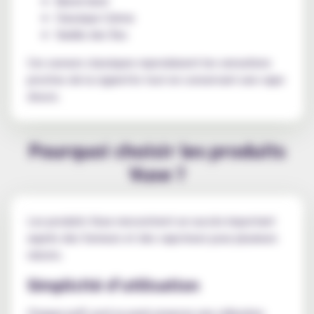
Blend doré
Classique Crème
Vanille des Îles
Ces saveurs classiques reproduisent les sensations
proches de la cigarette tout en conservant une vape
douce.
Pourquoi choisir les produits
Vuse ?
Les produits Vuse rencontrent un succès important
auprès des fumeurs et des vapoteurs pour plusieurs
raisons.
Simplicité d’utilisation
Chaque puff, pod ou pack propose une utilisation