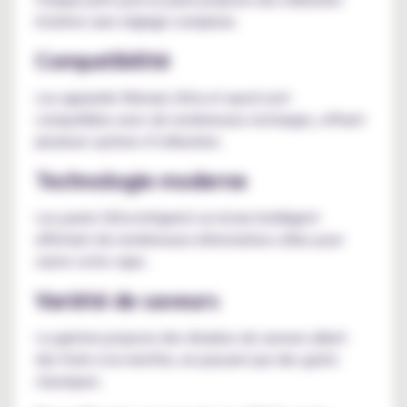
intuitive sans réglage complexe.
Compatibilité
Les appareils Reload, Ultra et epod sont
compatibles avec de nombreuses recharges, offrant
plusieurs options d’utilisation.
Technologie moderne
Les packs Ultra intègrent un écran intelligent
affichant de nombreuses informations utiles pour
suivre votre vape.
Variété de saveurs
La gamme propose des dizaines de saveurs allant
des fruits à la menthe, en passant par des goûts
classiques.