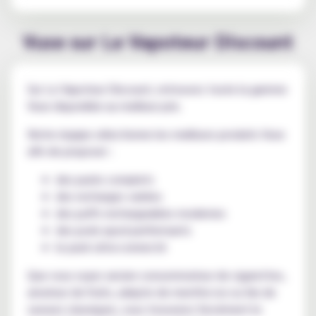
Vuse sur Le Vapoteur Discount
Sur Le Vapoteur Discount, retrouvez toute la gamme
Vuse disponible au meilleur prix.
Notre équipe sélectionne les meilleurs produits Vuse
afin de proposer :
des packs complets
des recharges variées
des puffs rechargeables modernes
des pods epod performants
le pack ultra-connecté
Que vous soyez ancien consommateur de cigarettes,
amateur de fruits, adepte de menthe ice ou fan de
saveurs classiques, vous trouverez forcément le