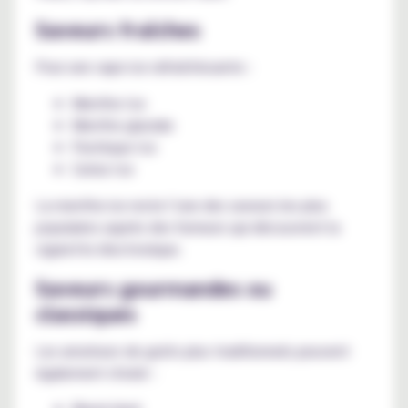
Saveurs fraîches
Pour une vape ice rafraîchissante :
Menthe Ice
Menthe glaciale
Pastèque Ice
Cerise Ice
La menthe ice reste l’une des saveurs les plus
populaires auprès des fumeurs qui découvrent la
cigarette électronique.
Saveurs gourmandes ou
classiques
Les amateurs de goûts plus traditionnels peuvent
également choisir :