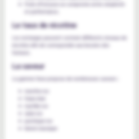
Pods ePod pour un compromis entre simplicité
et performance.
Le taux de nicotine
Les recharges peuvent contenir différents niveaux de
nicotine afin de correspondre aux besoins des
fumeurs.
La saveur
La gamme Vuse propose de nombreuses saveurs :
menthe ice
fraise kiwi
myrtille ice
raisin ice
pastèque ice
blend classique