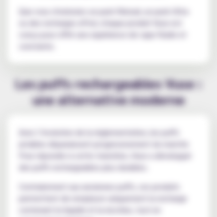
Que vous choisissiez un pack Reload, un pack Ultra
ou des recharges ePod, chaque produit Vuse est
conçu pour offrir une expérience de vape fluide et
constante.
Les puffs rechargeables Vuse :
une alternative moderne
Avec l’évolution de la réglementation, les puffs
jetables disparaissent progressivement du marché.
Pour répondre à cette transition, Vuse a développé
des puffs rechargeables plus durables.
Contrairement aux anciennes puffs, ces produits
permettent de remplacer uniquement la recharge
contenant le liquide et la nicotine, tout en