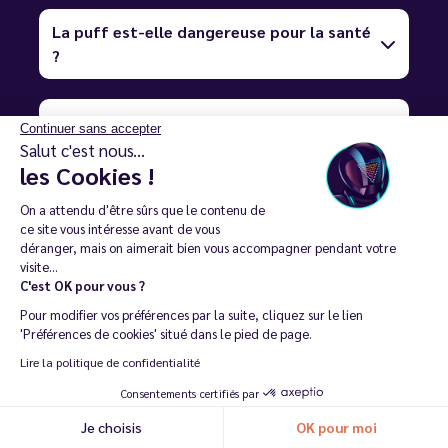
La puff est-elle dangereuse pour la santé
?
Quelles sont les meilleures marques de
Continuer sans accepter
puffs ?
Salut c'est nous...
les Cookies !
Pourquoi les puffs JNR sont-elles si
On a attendu d'être sûrs que le contenu de
ce site vous intéresse avant de vous
populaires ?
déranger, mais on aimerait bien vous accompagner pendant votre
visite...
C'est OK pour vous ?
Existe-t-il des puffs françaises ?
Pour modifier vos préférences par la suite, cliquez sur le lien
'Préférences de cookies' situé dans le pied de page.
Lire la politique de confidentialité
Combien coûte une puff et où acheter sa
puff au meilleur prix ?
Consentements certifiés par
Je choisis
OK pour moi
Recommander ma dernière commande