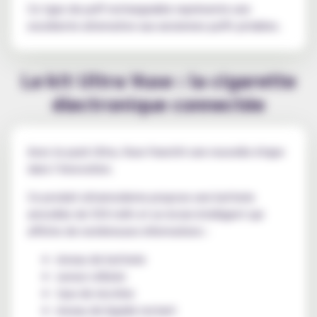
Ce type de puff rechargeable représente une
excellente alternative aux anciennes puffs jetables.
Le kit Ultra Vuse : la cigarette
électronique connectée
Avec le pack Ultra, Vuse franchit une nouvelle étape
dans l’innovation.
Ce produit ultramoderne propose une batterie
amovible de 530 mAh et un écran intelligent qui
affiche de nombreuses informations :
niveau de batterie
saveur utilisée
taux de nicotine
niveau de liquide restant