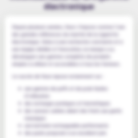
électronique
Depuis plusieurs années, Vuse s’impose comme l’une
des grandes références du marché de la cigarette
électronique. Grâce à une recherche constante et à
une équipe dédiée à l’innovation, la marque a su
développer une gamme complète de produits
simples à utiliser et accessibles à tous les fumeurs.
Le succès de Vuse repose notamment sur :
une gamme de puffs et de pods faciles
d’utilisation
des recharges pratiques et hermétiques
des saveurs variées allant des fruits aux goûts
classiques
une batterie rechargeable performante
des packs proposés à un excellent prix