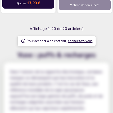
17,90 €
Ajouter
Victime de son succès
Affichage 1-20 de 20 article(s)
Pour accéder à ce contenu,
connectez-vous
Vuse : puffs & recharges
Dans l’univers de la cigarette électronique, certaines
marques se démarquent par leur innovation et la
qualité de leurs produits. C’est le cas de Vuse, une
référence mondiale de la vape qui propose
aujourd’hui une large gamme de puffs, de pods et de
recharges adaptées aussi bien aux fumeurs
débutants qu’aux vapoteurs expérimentés.