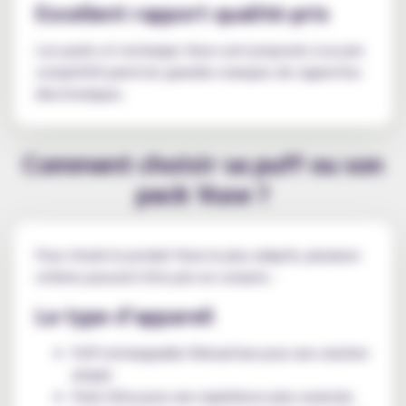
Excellent rapport qualité-prix
Les packs et recharges Vuse sont proposés à un prix
compétitif parmi les grandes marques de cigarettes
électroniques.
Comment choisir sa puff ou son
pack Vuse ?
Pour choisir le produit Vuse le plus adapté, plusieurs
critères peuvent être pris en compte :
Le type d’appareil
Puff rechargeable Reload bar pour une solution
simple
Pack Ultra pour une expérience plus avancée.