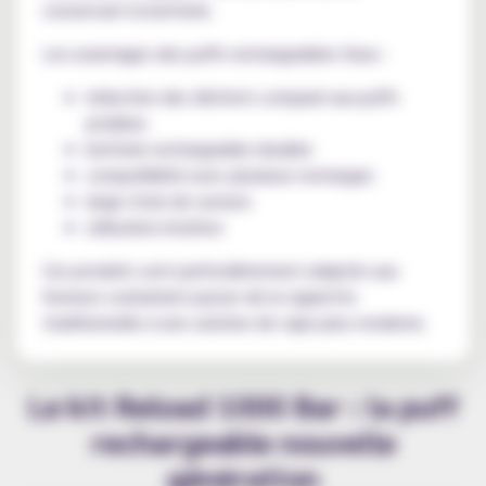
conservant la batterie.
Les avantages des puffs rechargeables Vuse :
réduction des déchets comparé aux puffs
jetables
batterie rechargeable durable
compatibilité avec plusieurs recharges
large choix de saveurs
utilisation intuitive
Ces produits sont particulièrement adaptés aux
fumeurs souhaitant passer de la cigarette
traditionnelle à une solution de vape plus moderne.
Le kit Reload 1000 Bar : la puff
rechargeable nouvelle
génération