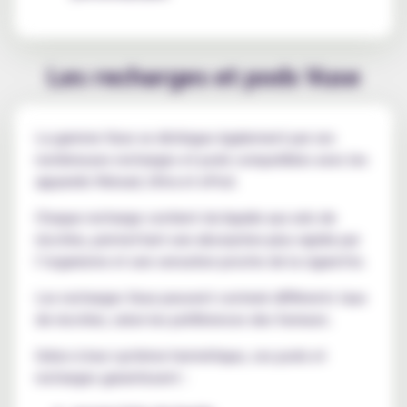
Les recharges et pods Vuse
La gamme Vuse se distingue également par ses
nombreuses recharges et pods compatibles avec les
appareils Reload, Ultra et ePod.
Chaque recharge contient du liquide aux sels de
nicotine, permettant une absorption plus rapide par
l’organisme et une sensation proche de la cigarette.
Les recharges Vuse peuvent contenir différents taux
de nicotine, selon les préférences des fumeurs.
Grâce à leur système hermétique, ces pods et
recharges garantissent :