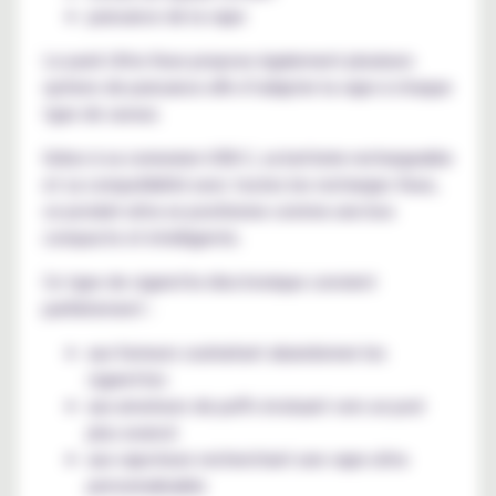
puissance de la vape
Le pack Ultra Vuse propose également plusieurs
options de puissance afin d’adapter la vape à chaque
type de saveur.
Grâce à sa connexion USB-C, sa batterie rechargeable
et sa compatibilité avec toutes les recharges Vuse,
ce produit ultra se positionne comme une box
compacte et intelligente.
Ce type de cigarette électronique convient
parfaitement :
aux fumeurs souhaitant abandonner les
cigarettes
aux amateurs de puffs évoluant vers un pod
plus avancé
aux vapoteurs recherchant une vape ultra
personnalisable