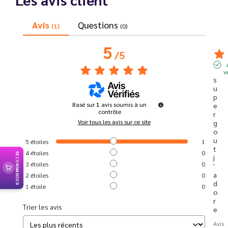
Avis
Questions
(1)
(0)
5
/
5
v
s
u
p
Basé sur
1
avis soumis à un
e
contrôle
r 
Voir tous les avis sur ce site
g
o
u
5
étoiles
1
t 
4
étoiles
0
RECOMMANDER
j
3
étoiles
0
'
a
2
étoiles
0
d
1
étoile
0
o
r
Trier les avis
e
Avis