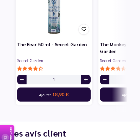
The Bear 50 ml - Secret Garden
The Monkey 50 ml 
Garden
Secret Garden
Secret Garden
18,90 €
18
Ajouter
Ajouter
Les avis client
RECOMMANDER