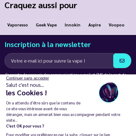
Craquez aussi pour
Vaporesso
Geek Vape
Innokin
Aspire
Voopoo
Inscription à la newsletter
J’accepte de recevoir des communications e-mail et SMS de la part de
Continuer sans accepter
LD Groupe
Salut c'est nous...
les Cookies !
Restez en contact
On a attendu d'être sûrs que le contenu de
ce site vous intéresse avant de vous
déranger, mais on aimerait bien vous accompagner pendant votre
visite...
C'est OK pour vous ?
La vente de cigarette électronique est interdite chez les moins de
Pour modifier vos préférences par la suite, cliquez sur le lien