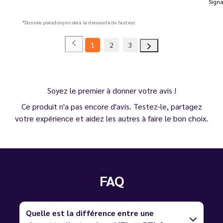
Signa
*Donnée pseudonymisée à la demande de l'auteur.
1
2
3
Soyez le premier à donner votre avis !
Ce produit n'a pas encore d'avis. Testez-le, partagez
votre expérience et aidez les autres à faire le bon choix.
FAQ
Quelle est la différence entre une