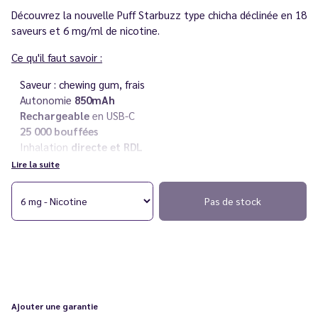
Découvrez la nouvelle Puff Starbuzz type chicha déclinée en 18
saveurs et 6 mg/ml de nicotine.
Ce qu'il faut savoir :
Saveur : chewing gum, frais
Autonomie
850mAh
Rechargeable
en USB-C
25 000 bouffées
Inhalation
directe et RDL
Rechargeable
Lire la suite
6 mg/ml de nicotine
Livré avec deux recharges d'
eliquides premium 10 ml
Pas de stock
Vous rencontrez un souci avec votre cigarette électronique ?
Consultez notre
guide des différentes pannes
.
Ajouter une garantie