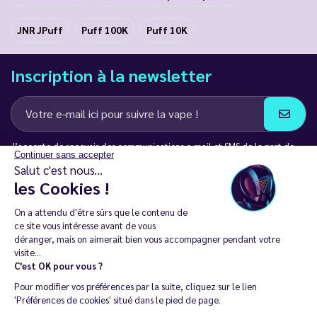
JNR JPuff
Puff 100K
Puff 10K
Inscription à la newsletter
J’accepte de recevoir des communications e-mail et SMS de la part de
Continuer sans accepter
LD Groupe
Salut c'est nous...
les Cookies !
Restez en contact
On a attendu d'être sûrs que le contenu de
ce site vous intéresse avant de vous
déranger, mais on aimerait bien vous accompagner pendant votre
visite...
C'est OK pour vous ?
La vente de cigarette électronique est interdite chez les moins de
Pour modifier vos préférences par la suite, cliquez sur le lien
18 ans. 🔞
'Préférences de cookies' situé dans le pied de page.
Copyright © 2014 - 2026 Le Vapoteur Discount - Tous droits