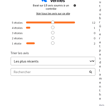
u
Basé sur
15
avis soumis à un
t 
contrôle
d
Voir tous les avis sur ce site
u 
b
r
5
étoiles
12
û
4
étoiles
1
l
3
étoiles
0
e
r 
2
étoiles
0
e
1
étoile
2
t 
p
Trier les avis
a
s 
d
e 
l
a 
m
e
n
t
h
e
Avis