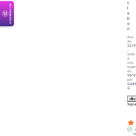
t 
RECOMMANDER
l
e 
b
o
n
Avis
du
21/0
,
suite
à
une
expér
du
05/0
par
GAB
G.
Ut
Signa
v