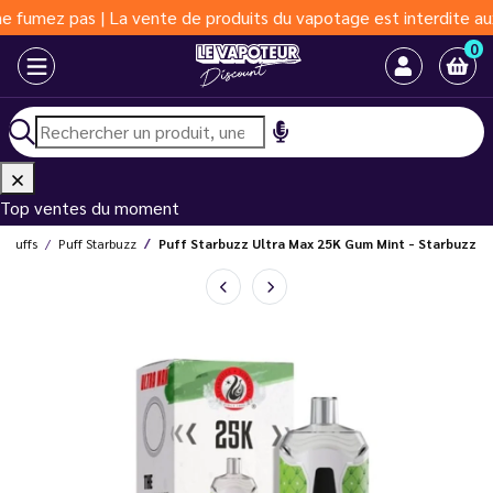
as | La vente de produits du vapotage est interdite aux moins de
0
Top ventes du moment
Puffs
Puff Starbuzz
Puff Starbuzz Ultra Max 25K Gum Mint - Starbuzz