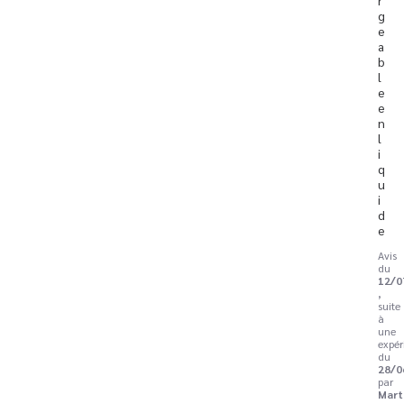
g
e
a
b
l
e 
e
n 
l
i
q
u
i
d
e
Avis
du
12/0
,
suite
à
une
expér
du
28/0
par
Mart