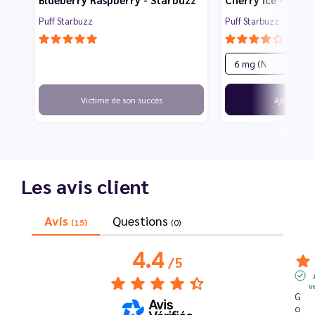
Puff Starbuzz
Puff Starbuzz
13
Victime de son succès
Ajouter
Les avis client
Avis
Questions
(15)
(0)
4.4
/
5
v
G
o