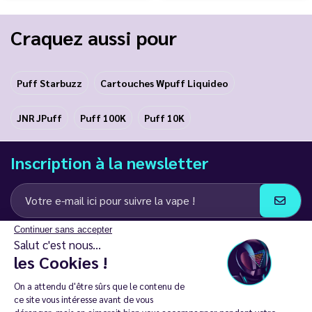
Craquez aussi pour
Puff Starbuzz
Cartouches Wpuff Liquideo
JNR JPuff
Puff 100K
Puff 10K
Inscription à la newsletter
Continuer sans accepter
J’accepte de recevoir des communications e-mail et SMS de la part de
Salut c'est nous...
LD Groupe
les Cookies !
Restez en contact
On a attendu d'être sûrs que le contenu de
ce site vous intéresse avant de vous