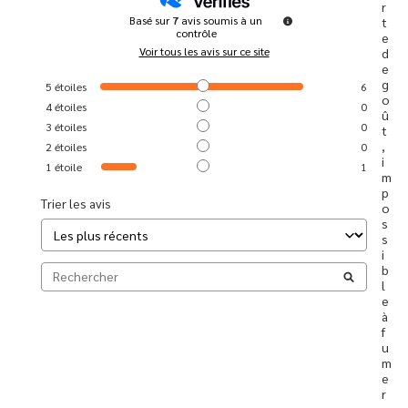
r
Basé sur
7
avis soumis à un
t
contrôle
e 
Voir tous les avis sur ce site
d
e 
g
5
étoiles
6
o
4
étoiles
0
û
3
étoiles
0
t
, 
2
étoiles
0
i
1
étoile
1
m
p
Trier les avis
o
s
s
i
b
l
e 
à 
f
u
m
e
r 