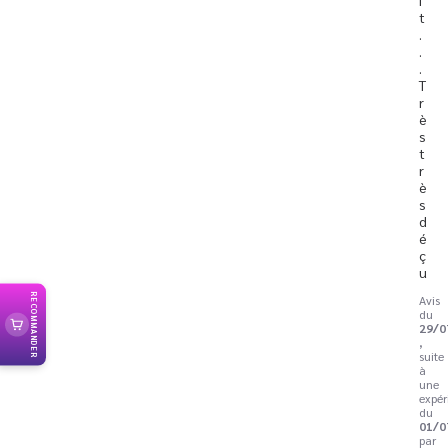
t
.
.
. 
T
r
è
s 
t
r
è
s 
d
é
ç
u
RECOMMANDER
Avis
du
29/0
,
suite
à
une
expér
du
01/0
par