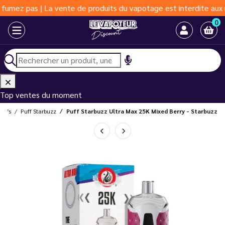
s | La vente de produits du vapotage est interdite aux moins de 
0
Top ventes du moment
Puffs
Puff Starbuzz
Puff Starbuzz Ultra Max 25K Mixed Berry - Starbuzz