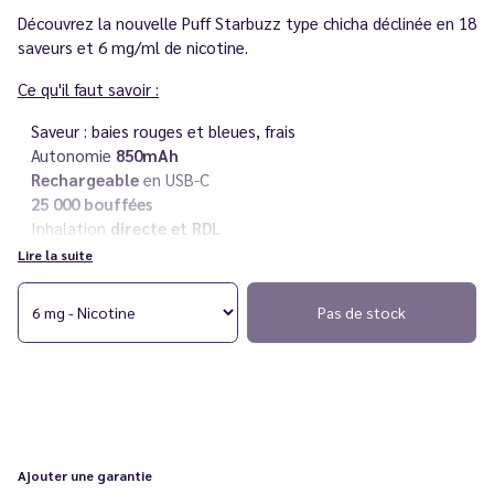
Découvrez la nouvelle Puff Starbuzz type chicha déclinée en 18
saveurs et 6 mg/ml de nicotine.
Ce qu'il faut savoir :
Saveur : baies rouges et bleues, frais
Autonomie
850mAh
Rechargeable
en USB-C
25 000 bouffées
Inhalation
directe et RDL
Rechargeable
Lire la suite
6 mg/ml de nicotine
Livré avec deux recharges d'
eliquides premium 10 ml
Pas de stock
Vous rencontrez un souci avec votre cigarette électronique ?
Consultez notre
guide des différentes pannes
.
Ajouter une garantie