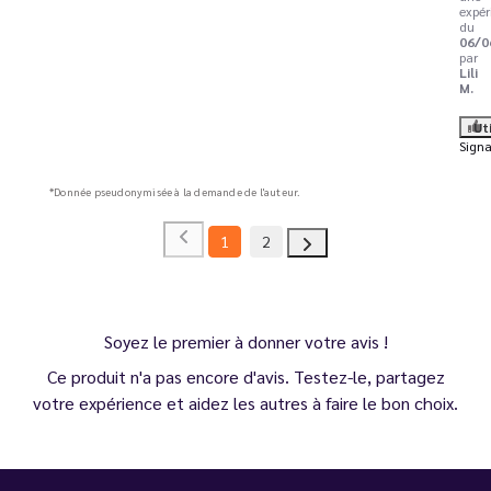
expér
du
06/0
par
Lili
M.
Ut
Signa
*Donnée pseudonymisée à la demande de l'auteur.
1
2
Soyez le premier à donner votre avis !
Ce produit n'a pas encore d'avis. Testez-le, partagez
votre expérience et aidez les autres à faire le bon choix.