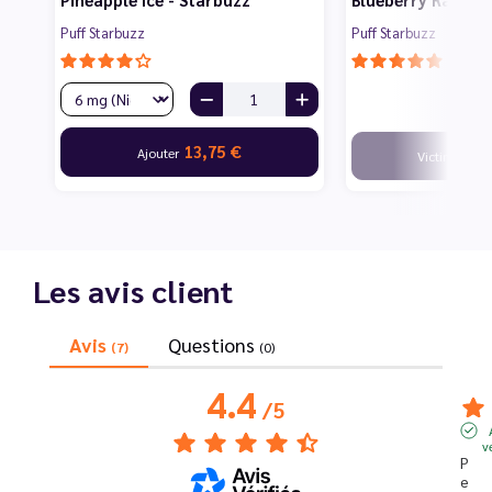
Puff Starbuzz
Puff Starbuzz
13,75 €
Ajouter
Victime de s
Les avis client
Avis
Questions
(7)
(0)
4.4
/
5
v
P
e