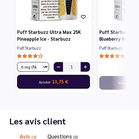
Puff Starbuzz Ultra Max 25K
Puff Starbuzz Ul
Pineapple Ice - Starbuzz
Blueberry Raspber
Puff Starbuzz
Puff Starbuzz
13,75 €
Ajouter
Victime de s
Les avis client
Avis
Questions
(4)
(0)