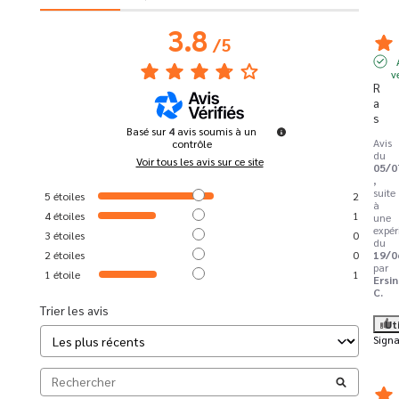
3.8
/
5
v
R
a
s
Basé sur
4
avis soumis à un
Avis
contrôle
du
Voir tous les avis sur ce site
05/0
,
suite
5
étoiles
2
à
4
étoiles
1
une
expér
3
étoiles
0
du
2
étoiles
0
19/0
par
1
étoile
1
Ersin
C.
Trier les avis
Ut
Signa