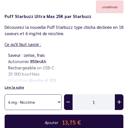
undefined
Puff Starbuzz Ultra Max 25K par Starbuzz
Découvrez la nouvelle Puff Starbuzz type chicha déclinée en 18
saveurs et 6 mg/ml de nicotine.
Ce qu'il faut savoir :
Saveur : cerise, frais
Autonomie
850mAh
Rechargeable
en USB-C
25 000 bouffées
Inhalation
directe et RDL
Rechargeable
Lire la suite
6 mg/ml de nicotine
Livré avec deux recharges d'
eliquides premium 10 ml
Vous rencontrez un souci avec votre cigarette électronique ?
Consultez notre
guide des différentes pannes
.
13,75 €
Ajouter