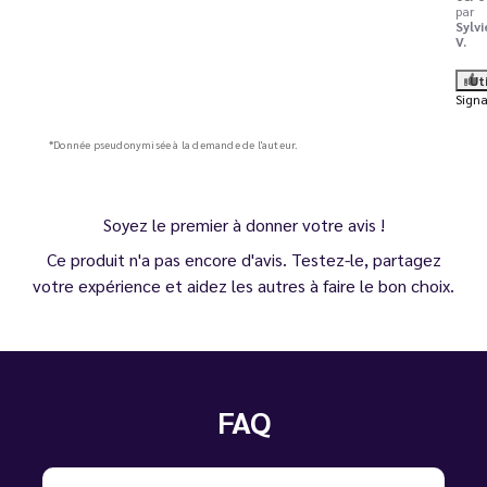
par
Sylvi
V.
Ut
Signa
*Donnée pseudonymisée à la demande de l'auteur.
Soyez le premier à donner votre avis !
Ce produit n'a pas encore d'avis. Testez-le, partagez
votre expérience et aidez les autres à faire le bon choix.
FAQ