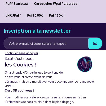
Puff Starbuzz
Cartouches Wpuff Liquideo
JNR JPuff
Puff 100K
Puff 10K
Inscription à la newsletter
Continuer sans accepter
J’accepte de recevoir des communications e-mail et SMS de la part de
Salut c'est nous...
LD Groupe
les Cookies !
Restez en contact
On a attendu d'être sûrs que le contenu de
ce site vous intéresse avant de vous
déranger, mais on aimerait bien vous accompagner pendant votre
visite...
C'est OK pour vous ?
La vente de cigarette électronique est interdite chez les moins de
Pour modifier vos préférences par la suite, cliquez sur le lien
18 ans. 🔞
'Préférences de cookies' situé dans le pied de page.