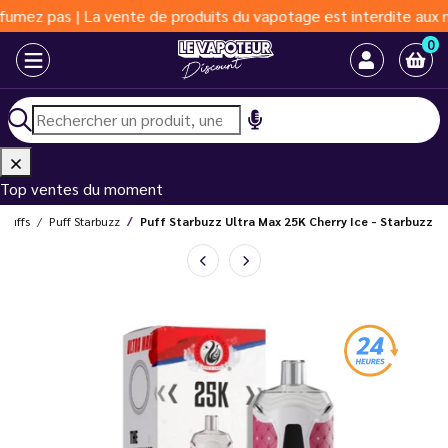
as | La vente de produits du vapotage est interdite aux moins de
0
Top ventes du moment
Puffs
Puff Starbuzz
Puff Starbuzz Ultra Max 25K Cherry Ice - Starbuzz