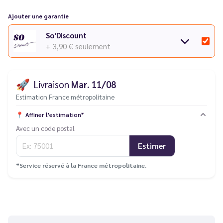
Découvrez toute la série
Argus de Voopoo
dans notre
Ajouter une garantie
catalogue.
So'Discount
+ 3,90 €
seulement
🚀
Livraison
Mar. 11/08
Estimation France métropolitaine
📍
Affiner l'estimation*
Avec un code postal
Estimer
*Service réservé à la France métropolitaine.