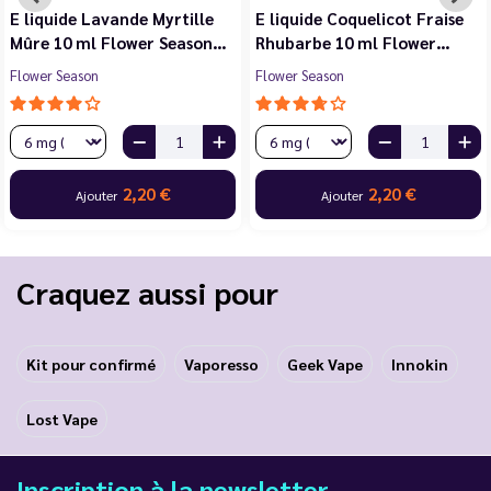
E liquide Violette Cerise
E liquide Jasmin Pêche
Noire Cassis 10 ml Flower…
Blanche Abricot 10 ml…
Flower Season
Flower Season
2,20 €
2,20 €
Ajouter
Ajouter
Craquez aussi pour
Kit pour confirmé
Vaporesso
Geek Vape
Innokin
Lost Vape
Inscription à la newsletter