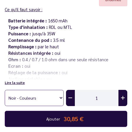
Ce qu'il faut savoir :
Batterie intégrée :
1650 mAh
Type d'inhalation :
RDL ou MTL
Puissance :
jusqu'à 35W
Contenance du pod :
3.5 ml
Remplissage :
par le haut
Résistances intégrée :
oui
Ohm :
0.4 / 0.7 / 1.0 ohm dans une seule résistance
Ecran :
oui
Réglage de la puissance :
oui
Airflow réglable :
oui
Lire la suite
Conseils
:
Le Vapoteur Discount vous conseille d'utiliser des eliquides
équilibrés en 50/50 PG/VG.
30,85 €
Vous rencontrez un souci avec votre cigarette électronique ?
Ajouter
Consultez notre
guide des différentes pannes
.