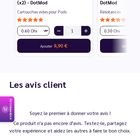
(x2) - DotMod
DotMod
Cartouches vides pour Pods
Résistances
9,90 €
15
Ajouter
Ajouter
Les avis client
RECOMMANDER
Soyez le premier à donner votre avis !
Ce produit n'a pas encore d'avis. Testez-le, partagez
votre expérience et aidez les autres à faire le bon choix.