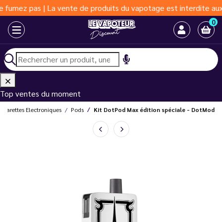
 pas | La vente de produits du vapotage est interdite aux moins 
0
Top ventes du moment
Cigarettes Electroniques
Pods
Kit DotPod Max édition spéciale - DotMod