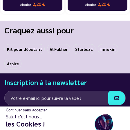
2,20 €
2,20 €
Ajouter
Ajouter
Craquez aussi pour
Kit pour débutant
Al Fakher
Starbuzz
Innokin
Aspire
Inscription à la newsletter
Continuer sans accepter
J’accepte de recevoir des communications e-mail et SMS de la part de
Salut c'est nous...
LD Groupe
les Cookies !
Restez en contact