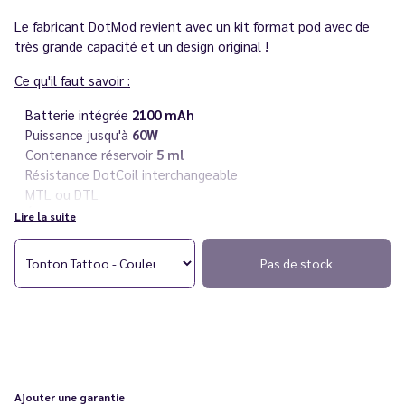
Le fabricant DotMod revient avec un kit format pod avec de
très grande capacité et un design original !
Ce qu'il faut savoir :
Batterie intégrée
2100 mAh
Puissance jusqu'à
60W
Contenance réservoir
5 ml
Résistance DotCoil interchangeable
MTL ou DTL
Écran OLED 0.69"
Lire la suite
Rechargeable via
USB-C
Pas de stock
Conseils
:
Afin d'éviter les fuites, Le Vapoteur Discount vous conseille
d'utiliser des
eliquides
avec un taux équilibré en 50/50 de
PG/VG.
Vous rencontrez un souci avec votre cigarette électronique ?
Consultez notre
guide des différentes pannes
.
Ajouter une garantie