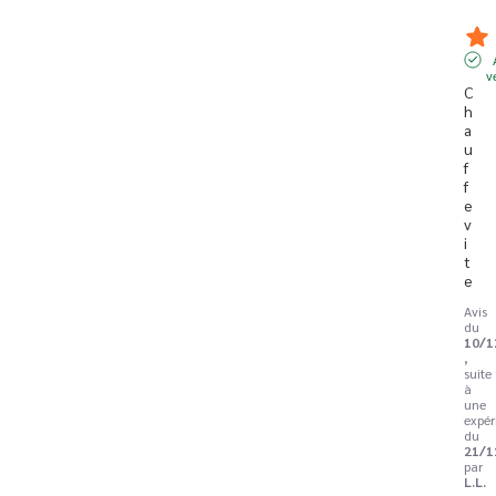
v
C
h
a
u
f
f
e 
v
i
t
e
Avis
du
10/1
,
suite
à
une
expér
du
21/1
par
L.L.