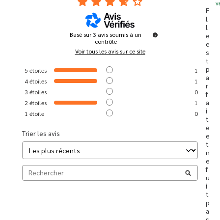
v
E
l
l
Basé sur
3
avis soumis à un
e 
contrôle
e
Voir tous les avis sur ce site
s
t 
p
5
étoiles
1
a
4
étoiles
1
r
3
étoiles
0
f
a
2
étoiles
1
i
1
étoile
0
t
e 
Trier les avis
e
t 
n
e 
f
u
i
t 
p
a
s