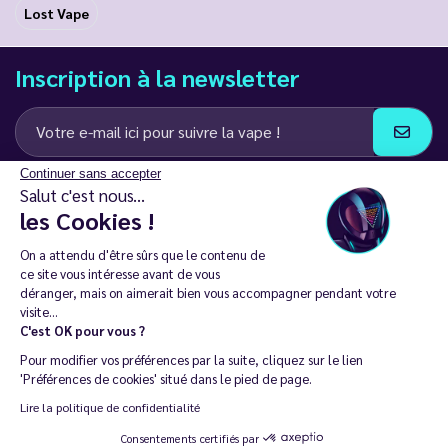
Lost Vape
Inscription à la newsletter
Continuer sans accepter
J’accepte de recevoir des communications e-mail et SMS de la part de
Salut c'est nous...
LD Groupe
les Cookies !
Restez en contact
On a attendu d'être sûrs que le contenu de
ce site vous intéresse avant de vous
déranger, mais on aimerait bien vous accompagner pendant votre
visite...
C'est OK pour vous ?
La vente de cigarette électronique est interdite chez les moins de
Pour modifier vos préférences par la suite, cliquez sur le lien
18 ans. 🔞
'Préférences de cookies' situé dans le pied de page.
Copyright © 2014 - 2026 Le Vapoteur Discount - Tous droits
Lire la politique de confidentialité
réservés.
Consentements certifiés par