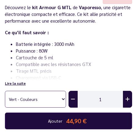
Découvrez le
kit Armour G MTL
de
Vaporesso
, une cigarette
électronique compacte et efficace. Ce kit allie praticité et
performance avec une excellente autonomie.
Ce qu'il faut savoir :
Batterie intégrée : 3000 mAh
Puissance : 80W
Cartouche de 5 ml
Compatible avec les résistances GTX
Tirage MTL précis
Chargement via USB-C
Lire la suite
Vous rencontrez un souci avec votre cigarette électronique ?
Consultez notre
guide des différentes pannes
.
Découvrez toute la série
Armour de Vaporesso
dans notre
catalogue.
44,90 €
Ajouter