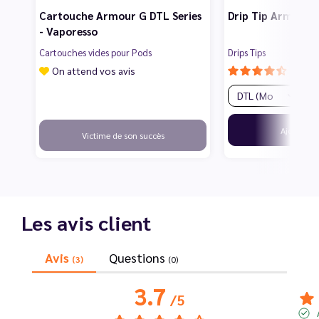
Cartouche Armour G DTL Series
Drip Tip Armour G
- Vaporesso
Cartouches vides pour Pods
Drips Tips
On attend vos avis
1
Ajouter
Victime de son succès
Les avis client
Avis
Questions
(3)
(0)
3.7
/
5