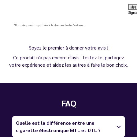
Ut
Signa
*Donnée pseudonymisée à la demande de l'auteur.
Soyez le premier à donner votre avis !
Ce produit n'a pas encore d'avis. Testez-le, partagez
votre expérience et aidez les autres à faire le bon choix.
FAQ
Quelle est la différence entre une
cigarette électronique MTL et DTL ?