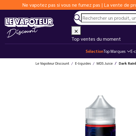
Ne vapotez pas si vous ne fumez pas | La vente de pro
Top ventes du moment
Sélection
Top Marques
E-c
Le Vapoteur Discount
E-liquides
MDS Juice
Dark Rain