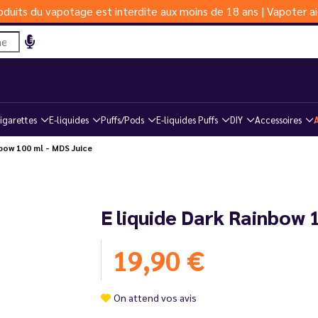
duits du vapotage est interdite aux moins de 18 ans | Vapoter ai
igarettes
E-liquides
Puffs/Pods
E-liquides Puffs
DIY
Accessoires
bow 100 ml - MDS Juice
E liquide Dark Rainbow 
19,90 €
On attend vos avis