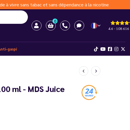
de à vivre sans tabac et sans dépendance à la nicotine
0
4.6 - 108 616 
Anti-gaspi
100 ml - MDS Juice