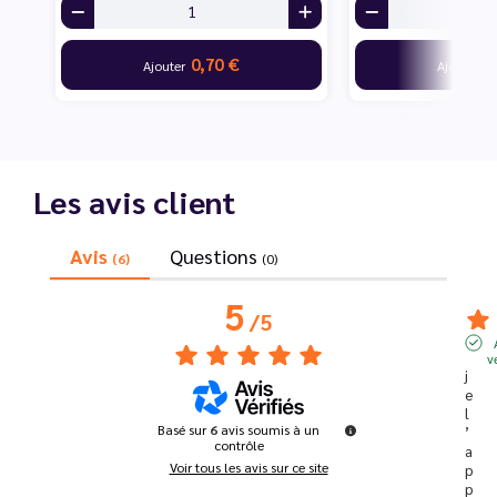
0,70 €
7
Ajouter
Ajouter
Les avis client
Avis
Questions
(6)
(0)
5
/
5
v
j
e 
l
Basé sur
6
avis soumis à un
’
contrôle
a
Voir tous les avis sur ce site
p
p