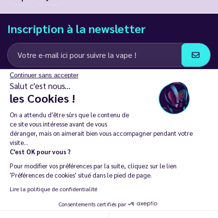
Inscription à la newsletter
Continuer sans accepter
J’accepte de recevoir des communications e-mail et SMS de la part de
Salut c'est nous...
LD Groupe
les Cookies !
Restez en contact
On a attendu d'être sûrs que le contenu de
ce site vous intéresse avant de vous
déranger, mais on aimerait bien vous accompagner pendant votre
visite...
C'est OK pour vous ?
La vente de cigarette électronique est interdite chez les moins de
Pour modifier vos préférences par la suite, cliquez sur le lien
18 ans. 🔞
'Préférences de cookies' situé dans le pied de page.
Copyright © 2014 - 2026 Le Vapoteur Discount - Tous droits
Lire la politique de confidentialité
réservés.
Consentements certifiés par
Vapoter aide à vivre sans tabac et sans dépendance à la nicotine. |