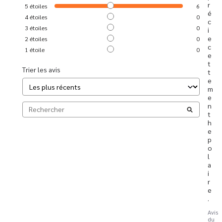
r
5
étoiles
6
é
4
étoiles
0
c
3
étoiles
0
i
e 
2
étoiles
0
c
1
étoile
0
e
t
Trier les avis
t
e 
m
e
n
t
h
e 
p
o
l
a
i
r
e 
.
Avis
du