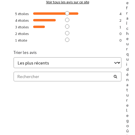
Voir tous les avis sur ce site
e 
f
r
5
étoiles
4
a
4
étoiles
2
î
3
étoiles
1
c
h
2
étoiles
0
e
1
étoile
0
u
r 
Trier les avis
q
u
i 
d
é
n
a
t
u
r
e 
l
e 
g
o
û