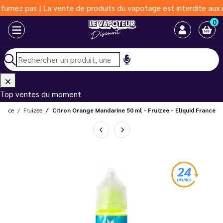
s | La vente de produits du vapotage est interdite aux moins de 
0
Top ventes du moment
France
Fruizee
Citron Orange Mandarine 50 ml - Fruizee - Eliquid France