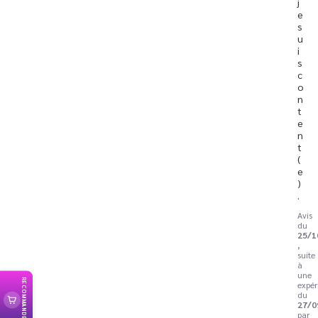
j
e 
s
u
i
s 
c
o
n
t
e
n
t
(
e
)
.
Avis
du
25/1
,
suite
à
une
RECOMMANDER
expér
du
27/0
par