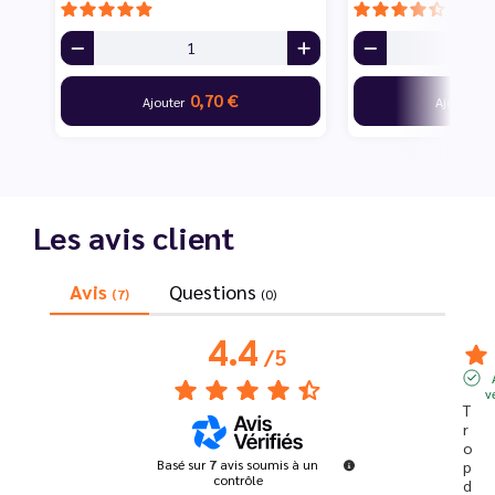
0,70 €
7
Ajouter
Ajouter
Les avis client
Avis
Questions
(7)
(0)
4.4
/
5
v
T
r
o
Basé sur
7
avis soumis à un
p 
contrôle
d