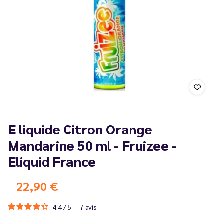
E liquide Citron Orange
Mandarine 50 ml - Fruizee -
Eliquid France
22,90 €
4.4
/
5
-
7
avis