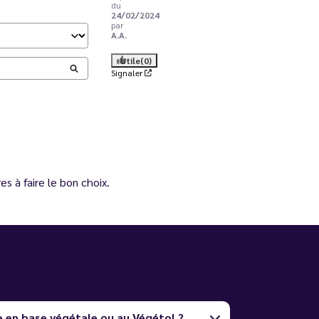
du
24/02/2024
par
A.A.
Utile
(0)
Signaler
s à faire le bon choix.
e en base végétale ou au Végétol ?