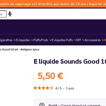
duits du vapotage est interdite aux moins de 18 ans | Vapoter ai
igarettes
E-liquides
Puffs/Pods
E-liquides Puffs
DIY
Accessoires
 Good 10 ml - Religion Juice
E liquide Sounds Good 10
5,50 €
4
/
5
-
1
avis
Goût :
Classic blond et caramel