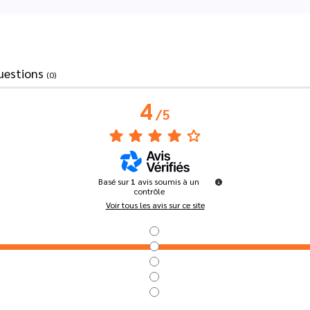
uestions
(0)
4
/
5
Basé sur
1
avis soumis à un
contrôle
Voir tous les avis sur ce site