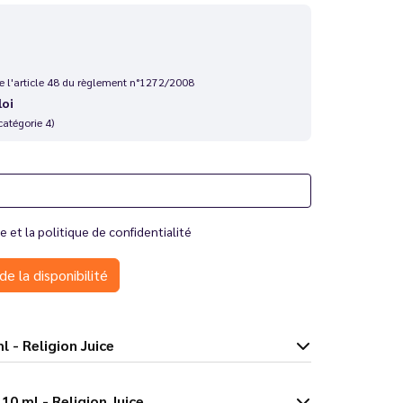
 de l'article 48 du règlement n°1272/2008
loi
catégorie 4)
te
et la
politique de confidentialité
de la disponibilité
10 ml - Religion Juice
s Good 10 ml - Religion Juice