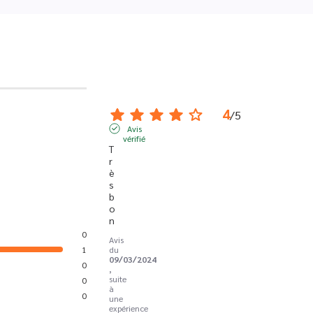
4
/
5
Avis
vérifié
T
r
è
s 
b
o
n
0
Avis
1
du
09/03/2024
0
,
suite
0
à
0
une
expérience