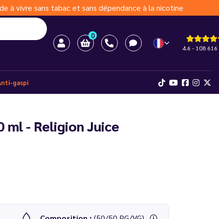
de à vivre sans tabac et sans dépendance à la nicotine
0
4.6 - 108 616 
Anti-gaspi
 ml - Religion Juice
Composition :
(50/50 PG/VG)