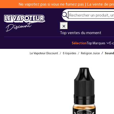
Ne vapotez pas si vous ne fumez pas | La vente de pro
Top ventes du moment
Sélection
Top Marques
E-c
Le Vapoteur Discount
E-liquides
Religion Juice
Sounds