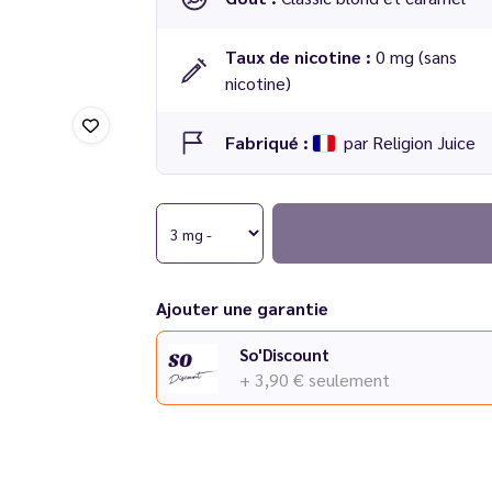
Taux de nicotine :
0 mg (sans
nicotine)
Fabriqué :
par Religion Juice
E-liquide
Religion Juice
saveur
Sounds Good
Ajouter une garantie
So'Discount
+ 3,90 €
seulement