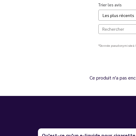
Trier les avis
*Donnée pseudonymisée à l
Ce produit n'a pas enc
Qu’est-ce qu’un e-liquide pour cigarette