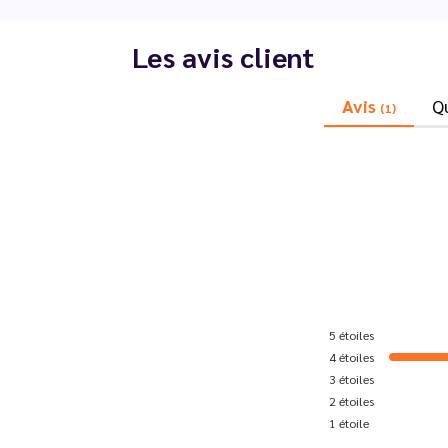
Les avis client
Avis
Q
(1)
5
étoiles
4
étoiles
3
étoiles
2
étoiles
1
étoile