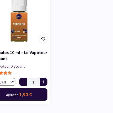
culos 10 ml - Le Vapoteur
ount
poteur Discount
1,90 €
Ajouter