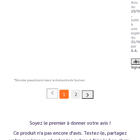
Avis
du
25/0
,
suite
à
une
expér
du
31/0
par
A.A.
Ut
Signa
*Donnée pseudonymisée à la demande de l'auteur.
1
2
Soyez le premier à donner votre avis !
Ce produit n'a pas encore d'avis. Testez-le, partagez