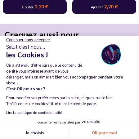
2,20 €
2,20 €
Ajouter
Ajouter
Craquez aussi pour
Continuer sans accepter
Salut c'est nous...
les Cookies !
E-liquides Fruit du Dragon
E-liquides Fruités
On a attendu d'être sûrs que le contenu de
E-liquides Fruités Frais
Fruity Cool
ce site vous intéresse avant de vous
déranger, mais on aimerait bien vous accompagner pendant votre
visite...
Le Vapoteur Discount
C'est OK pour vous ?
Pour modifier vos préférences par la suite, cliquez sur le lien
Inscription à la newsletter
'Préférences de cookies' situé dans le pied de page.
Lire la politique de confidentialité
Consentements certifiés par
Je choisis
OK pour moi
J’accepte de recevoir des communications e-mail et SMS de la part de