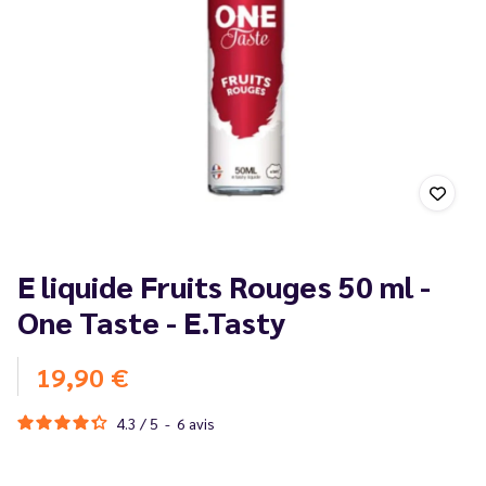
E liquide Fruits Rouges 50 ml -
One Taste - E.Tasty
19,90 €
4.3
/
5
-
6
avis