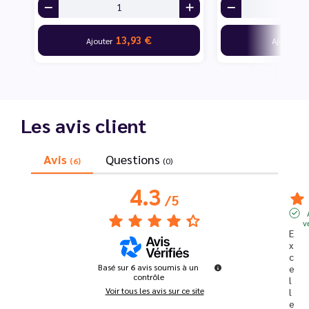
13,93 €
7
Ajouter
Ajouter
Les avis client
Avis
Questions
(6)
(0)
4.3
/
5
v
E
x
c
Basé sur
6
avis soumis à un
e
contrôle
l
Voir tous les avis sur ce site
l
e