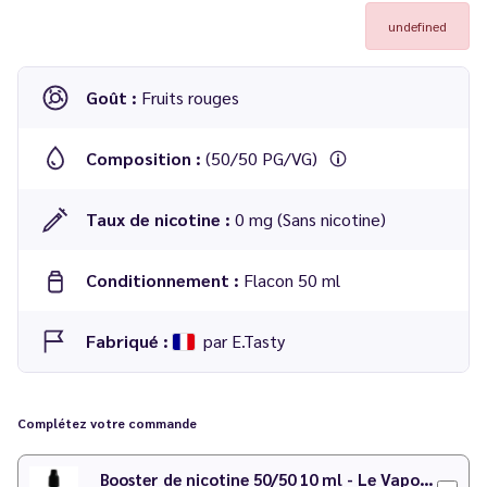
undefined
Goût :
Fruits rouges
Composition :
(50/50 PG/VG)
Taux de nicotine :
0 mg (Sans nicotine)
Conditionnement :
Flacon 50 ml
Fabriqué :
par E.Tasty
E-liquide
Fruits rouges 50 ml
de la gamme
One taste
par
E.tasty
Complétez votre commande
Booster de nicotine 50/50 10 ml - Le Vapoteur Discount