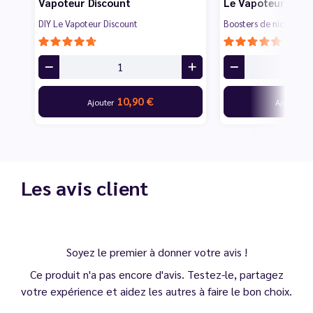
Vapoteur Discount
Le Vapoteur Disc
DIY Le Vapoteur Discount
Boosters de nicotine
10,90 €
0
Ajouter
Ajouter
Les avis client
Soyez le premier à donner votre avis !
Ce produit n'a pas encore d'avis. Testez-le, partagez
votre expérience et aidez les autres à faire le bon choix.