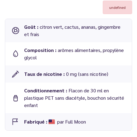
undefined
Goût :
citron vert, cactus, ananas, gingembre
et frais
Composition :
arômes alimentaires, propylène
glycol
Taux de nicotine :
0 mg (sans nicotine)
Conditionnement :
Flacon de 30 ml en
plastique PET sans diacétyle, bouchon sécurité
enfant
Fabriqué :
par Full Moon
Dosage conseillé
: 12 % dans une base 50/50 PG/VG