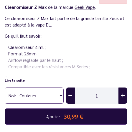
Clearomiseur Z Max
de la marque
Geek Vape
.
Ce clearomiseur Z Max fait partie de la grande famille Zeus et
est adapté à la vape DL.
Ce qu'il faut savoir
:
Clearomiseur 4 ml ;
Format 26mm ;
Airflow réglable par le haut ;
Compatible avec les résistances M Series ;
Conseils
:
Lire la suite
Afin d'éviter les fuites, Le Vapoteur Discount vous conseille de
vapoter des eliquides allant de 50/50 à 30/70 (PG/VG).
30,99 €
Ajouter