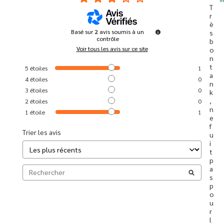
T
r
è
Basé sur
2
avis soumis à un
s 
contrôle
b
Voir tous les avis sur ce site
o
n 
t
5
étoiles
1
a
4
étoiles
0
n
3
étoiles
0
k
, 
2
étoiles
0
n
1
étoile
1
e 
f
Trier les avis
u
i
t 
p
a
s 
p
o
u
r 
l