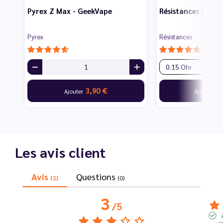
Pyrex Z Max - GeekVape
Résistances M Ser
Pyrex
Résistances
3,90 €
12
Ajouter
Ajouter
Les avis client
Avis
Questions
(2)
(0)
3
/
5
v