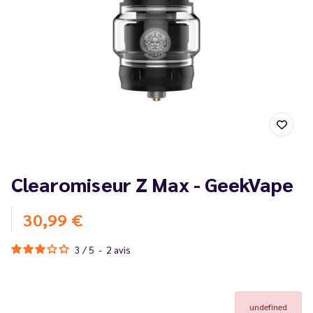
Clearomiseur Z Max - GeekVape
30,99 €
3
/
5
-
2
avis
undefined