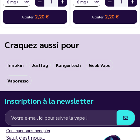
2,20 €
2,20 €
Ajouter
Ajouter
Craquez aussi pour
Innokin
Justfog
Kangertech
Geek Vape
Vaporesso
Inscription à la newsletter
Continuer sans accepter
J’accepte de recevoir des communications e-mail et SMS de la part de
Salut c'est nous...
LD Groupe