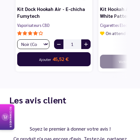
Kit Dock Hookah Air - E-chicha
Kit Hookah Air Min
Fumytech
White Pattern - 
Vaporisateurs CBD
Cigarettes Electroniq
On attend vos av
45,52 €
Ajouter
Victime de s
Les avis client
RECOMMANDER
Soyez le premier à donner votre avis !
Ce produit n'a pas encore d'avis. Testez-le, partagez