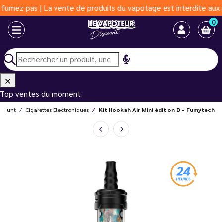
 pas | La vente de produits du vapotage est interdite aux moins 
0
Top ventes du moment
scount
Cigarettes Electroniques
Kit Hookah Air Mini édition D - Fumytech