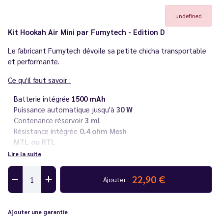
undefined
Kit Hookah Air Mini par Fumytech - Edition D
Le fabricant Fumytech dévoile sa petite chicha transportable
et performante.
Ce qu'il faut savoir :
Batterie intégrée
1500 mAh
Puissance automatique jusqu'à
30 W
Contenance réservoir
3 ml
Résistance intégrée
0.4 ohm Mesh
MTL ou RTL
Rechargeable via
USB-C
Lire la suite
Conseils
:
22,90 €
Ajouter
Afin d'éviter les fuites, Le Vapoteur Discount vous conseille
d'utiliser des
eliquides
avec un taux équilibré en 50/50 de
PG/VG.
Ajouter une garantie