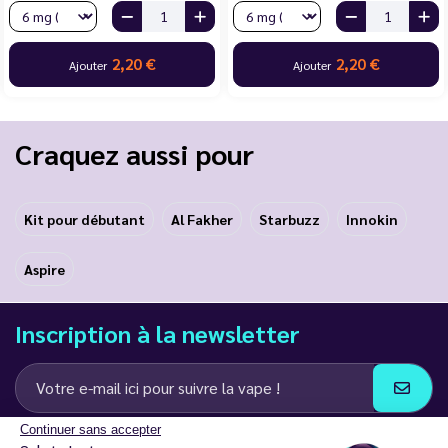
2,20 €
2,20 €
Ajouter
Ajouter
Craquez aussi pour
Kit pour débutant
Al Fakher
Starbuzz
Innokin
Aspire
Inscription à la newsletter
Continuer sans accepter
J’accepte de recevoir des communications e-mail et SMS de la part de