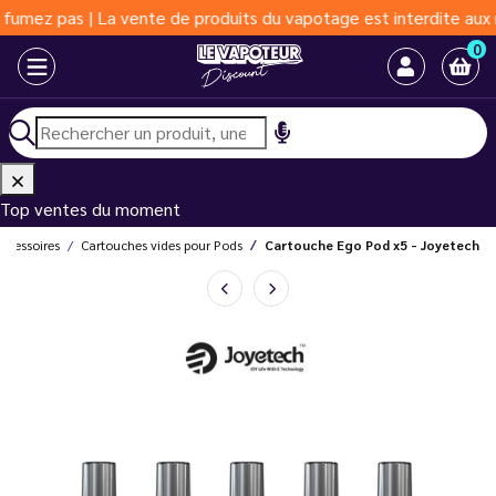
 | La vente de produits du vapotage est interdite aux moins de 1
0
Top ventes du moment
ccessoires
Cartouches vides pour Pods
Cartouche Ego Pod x5 - Joyetech