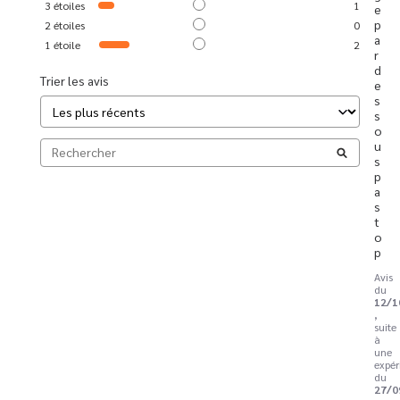
3
étoiles
1
e 
p
2
étoiles
0
a
1
étoile
2
r 
d
Trier les avis
e
s
s
o
u
s 
p
a
s 
t
o
p
Avis
du
12/1
,
suite
à
une
expér
du
27/0