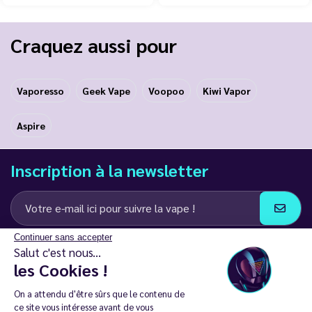
Craquez aussi pour
Vaporesso
Geek Vape
Voopoo
Kiwi Vapor
Aspire
Inscription à la newsletter
Continuer sans accepter
J’accepte de recevoir des communications e-mail et SMS de la part de
Salut c'est nous...
LD Groupe
les Cookies !
Restez en contact
On a attendu d'être sûrs que le contenu de
ce site vous intéresse avant de vous