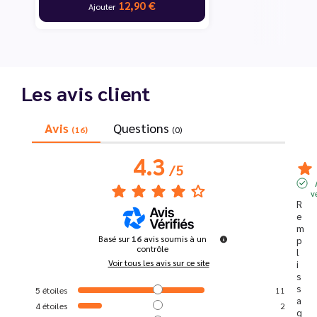
12,90 €
Ajouter
Les avis client
Avis
Questions
(16)
(0)
4.3
/
5
v
R
e
m
Basé sur
16
avis soumis à un
p
contrôle
l
Voir tous les avis sur ce site
i
s
s
5
étoiles
11
a
4
étoiles
2
g