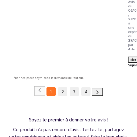
Avis
du
06/0
,
suite
à
une
expér
du
29/0
par
A.A.
Ut
Signa
*Donnée pseudonymisée à la demande de l'auteur.
1
2
3
4
Soyez le premier à donner votre avis !
Ce produit n'a pas encore d'avis. Testez-le, partagez
votre expérience et aidez les autres à faire le bon choix.