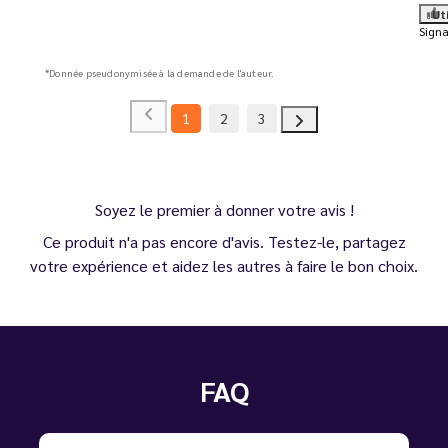
Ut
Signa
*Donnée pseudonymisée à la demande de l'auteur.
1
2
3
Soyez le premier à donner votre avis !
Ce produit n'a pas encore d'avis. Testez-le, partagez
votre expérience et aidez les autres à faire le bon choix.
FAQ