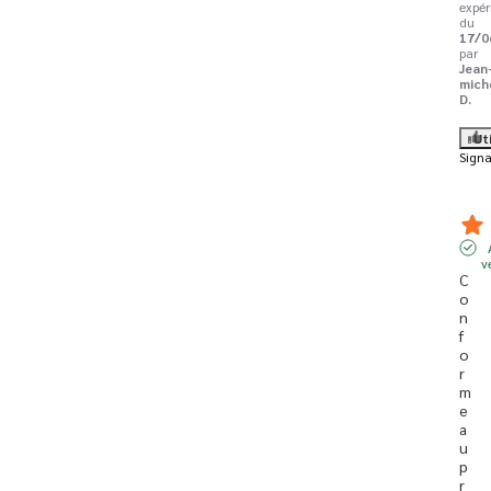
expér
du
17/0
par
Jean
mich
D.
Ut
Signa
v
C
o
n
f
o
r
m
e 
a
u 
p
r