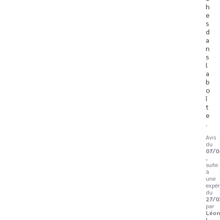
h
e
s 
d
a
n
s 
l
a 
b
o
î
t
e
.
Avis
du
07/0
,
suite
à
une
expér
du
27/0
par
Léon
L.