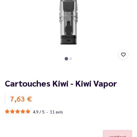
Cartouches Kiwi - Kiwi Vapor
7,63 €
4.9
/
5
-
11
avis
undefined