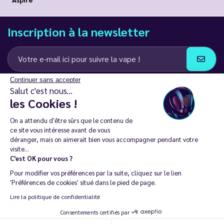
Inscription à la newsletter
Continuer sans accepter
J’accepte de recevoir des communications e-mail et SMS de la part de
Salut c'est nous...
LD Groupe
les Cookies !
Restez en contact
On a attendu d'être sûrs que le contenu de
ce site vous intéresse avant de vous
déranger, mais on aimerait bien vous accompagner pendant votre
visite...
C'est OK pour vous ?
La vente de cigarette électronique est interdite chez les moins de
Pour modifier vos préférences par la suite, cliquez sur le lien
18 ans. 🔞
'Préférences de cookies' situé dans le pied de page.
Copyright © 2014 - 2026 Le Vapoteur Discount - Tous droits
Lire la politique de confidentialité
réservés.
Consentements certifiés par
Vapoter aide à vivre sans tabac et sans dépendance à la nicotine. |