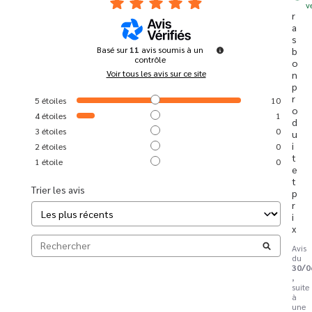
v
r
a
s 
Basé sur
11
avis soumis à un
b
contrôle
o
Voir tous les avis sur ce site
n 
p
r
5
étoiles
10
o
4
étoiles
1
d
3
étoiles
0
u
i
2
étoiles
0
t 
1
étoile
0
e
t 
Trier les avis
p
r
i
x
Avis
du
30/0
,
suite
à
une