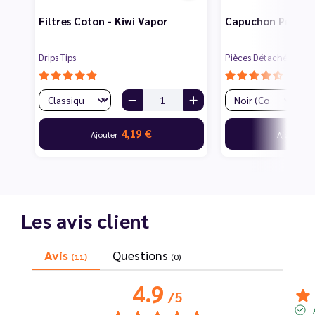
Filtres Coton - Kiwi Vapor
Capuchon Pen Cap
Drips Tips
Pièces Détachées
4,19 €
3
Ajouter
Ajouter
Les avis client
Avis
Questions
(11)
(0)
4.9
/
5