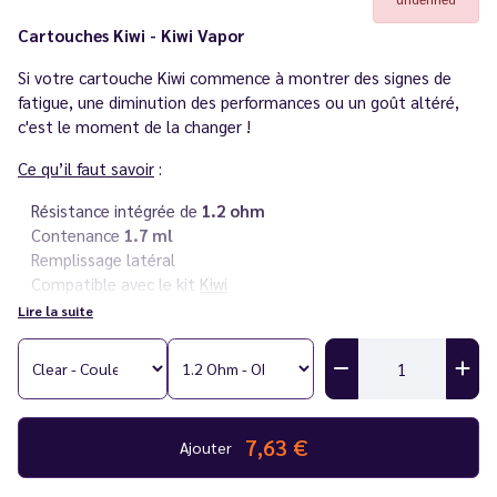
Cartouches Kiwi - Kiwi Vapor
Si votre cartouche Kiwi commence à montrer des signes de
fatigue, une diminution des performances ou un goût altéré,
c'est le moment de la changer !
Ce qu’il faut savoir
:
Résistance intégrée de
1.2 ohm
Contenance
1.7 ml
Remplissage latéral
Compatible avec le kit
Kiwi
Vendues par 2 + 2 filtres
Lire la suite
Conseil
: nous vous recommandons d’utiliser des e-liquides
avec un ratio 50/50 PG/VG.
7,63 €
Ajouter