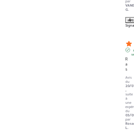
par
VAN
G.
Ut
Signa
v
R
a
s
Avis
du
20/0
,
suite
à
une
expér
du
03/0
par
Rosa
L.