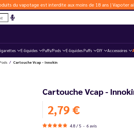
duits du vapotage est interdite aux moins de 18 ans | Vapoter ai
igarettes
E-liquides
Puffs/Pods
E-liquides Puffs
DIY
Accessoires
 Pods
Cartouche Vcap - Innokin
Cartouche Vcap - Innoki
2,79 €
4.8
/
5
-
6
avis