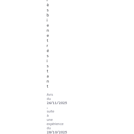
è
s 
b
i
e
n 
e
t 
r
é
s
i
s
t
a
n
t
Avis
du
26/11/2025
,
suite
à
une
expérience
du
28/10/2025