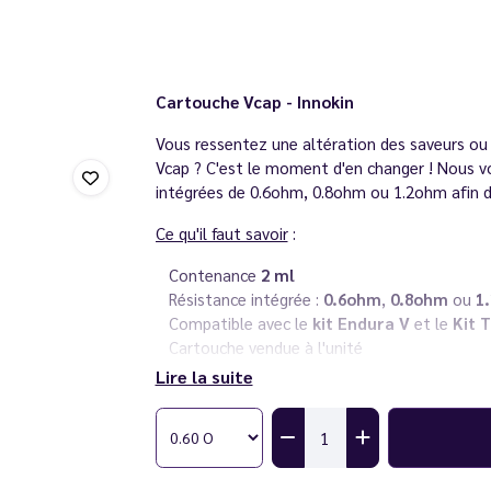
Cartouche Vcap - Innokin
Vous ressentez une altération des saveurs ou
Vcap ? C'est le moment d'en changer ! Nous v
intégrées de 0.6ohm, 0.8ohm ou 1.2ohm afin de
Ce qu'il faut savoir
:
Contenance
2 ml
Résistance intégrée :
0.6ohm
,
0.8ohm
ou
1
Compatible avec le
kit Endura V
et le
Kit T
Cartouche vendue à l'unité
Lire la suite
Conseil
: choisissez des e-liquides au
ratio 50