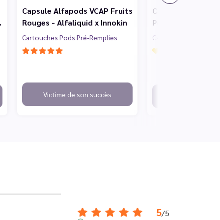
Capsule Alfapods VCAP Fruits
Capsule Alfapods
…
Rouges - Alfaliquid x Innokin
Pêche Abricot - Al
Cartouches Pods Pré-Remplies
Cartouches Pods Pré
On attend vos avis
Victime de son succès
Victime de son
5
/
5