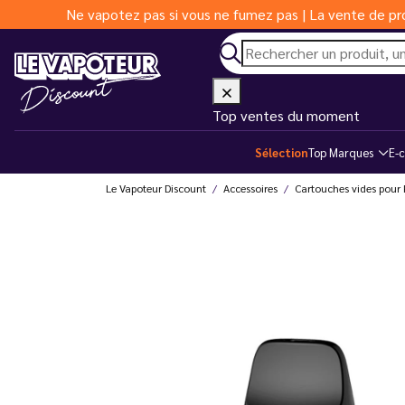
Ne vapotez pas si vous ne fumez pas | La vente de pro
Top ventes du moment
Sélection
Top Marques
E-c
Le Vapoteur Discount
Accessoires
Cartouches vides pour