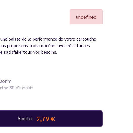
undefined
 une baisse de la performance de votre cartouche
ous proposons trois modèles avec résistances
 satisfaire tous vos besoins.
.2ohm
rine SE
d'Innokin
/50 PG/VG
afin d'éviter les fuites !
2,79 €
Ajouter