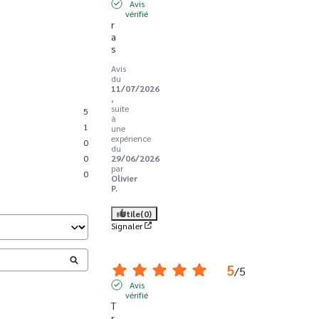
Avis
vérifié
r
a
s
Avis
du
11/07/2026
,
suite
5
à
1
une
expérience
0
du
0
29/06/2026
par
0
Olivier
P.
Utile
(0)
Signaler
5
/
5
Avis
vérifié
T
r