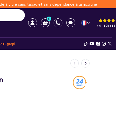
de à vivre sans tabac et sans dépendance à la nicotine
0
4.6 - 108 616 
Anti-gaspi
n