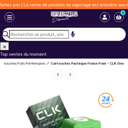
pas | La vente de produits du vapotage est interdite aux moins d
0
Top ventes du moment
Cartouches Pods Pré-Remplies
Cartouches Pastèque Fraise Frais - CLK One