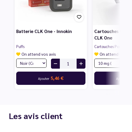
Batterie CLK One - Innokin
Cartouches Raisin 
CLK One
Puffs
Cartouches Pods Pré-
On attend vos avis
On attend vos av
5,46 €
3
Ajouter
Ajouter
Les avis client