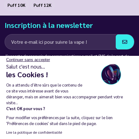
Puff 10K
Puff 12K
Inscription à la newsletter
J’accepte de recevoir des communications e-mail et SMS de la part de
Continuer sans accepter
LD Groupe
Salut c'est nous...
les Cookies !
Restez en contact
On a attendu d'être sûrs que le contenu de
ce site vous intéresse avant de vous
déranger, mais on aimerait bien vous accompagner pendant votre
visite...
C'est OK pour vous ?
La vente de cigarette électronique est interdite chez les moins de
Pour modifier vos préférences par la suite, cliquez sur le lien
18 ans. 🔞
'Préférences de cookies' situé dans le pied de page.
Copyright © 2014 - 2026 Le Vapoteur Discount - Tous droits
Lire la politique de confidentialité
réservés.