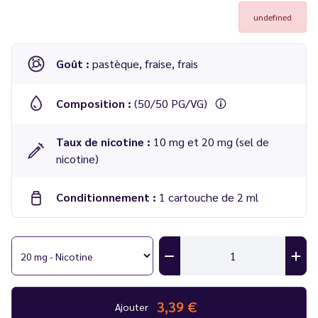
undefined
Goût :
pastèque, fraise, frais
Composition :
(50/50 PG/VG)
Taux de nicotine :
10 mg et 20 mg (sel de
nicotine)
Conditionnement :
1 cartouche de 2 ml
Cartouches Pastèque Fraise Frais - CLK One
Compatibilité :
Batterie CLK One
Résistance :
1 ohm
3,39 €
Ajouter