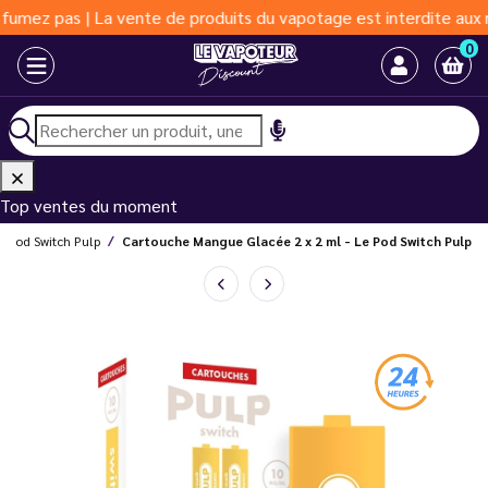
as | La vente de produits du vapotage est interdite aux moins de
0
Top ventes du moment
e Pod Switch Pulp
Cartouche Mangue Glacée 2 x 2 ml - Le Pod Switch Pulp