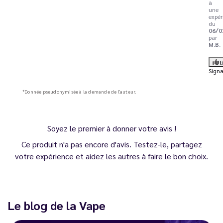
à
une
expér
du
06/0
par
M.B.
Ut
Signa
*Donnée pseudonymisée à la demande de l'auteur.
Soyez le premier à donner votre avis !
Ce produit n'a pas encore d'avis. Testez-le, partagez
votre expérience et aidez les autres à faire le bon choix.
Le blog de la Vape