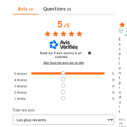
Avis
Questions
(5)
(0)
5
/
5
v
E
x
c
Basé sur
5
avis soumis à un
e
contrôle
l
Voir tous les avis sur ce site
l
e
n
5
étoiles
5
t 
4
étoiles
0
p
3
étoiles
0
r
o
2
étoiles
0
d
1
étoile
0
u
i
Trier les avis
t
Avis
du
19/1