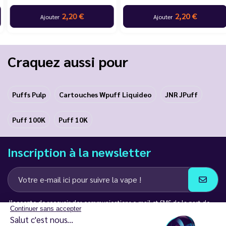
2,20 €
2,20 €
Ajouter
Ajouter
Craquez aussi pour
Puffs Pulp
Cartouches Wpuff Liquideo
JNR JPuff
Puff 100K
Puff 10K
Inscription à la newsletter
J’accepte de recevoir des communications e-mail et SMS de la part de
Continuer sans accepter
LD Groupe
Salut c'est nous...