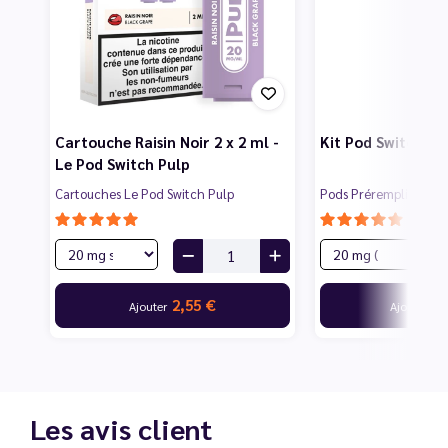
Cartouche Raisin Noir 2 x 2 ml -
Kit Pod Switch Gri
Le Pod Switch Pulp
Cartouches Le Pod Switch Pulp
Pods Préremplis
2,55 €
16
Ajouter
Ajouter
Les avis client