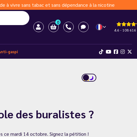
de à vivre sans tabac et sans dépendance à la nicotine
0
4.6 - 108 616 
Anti-gaspi
ole des buralistes ?
 ce mardi 14 octobre. Signez la pétition !