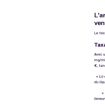
L'a
ven
Le tex
Taxa
Avec u
mg/mL
€
, ta
« La 
du liq
« La c
teneur