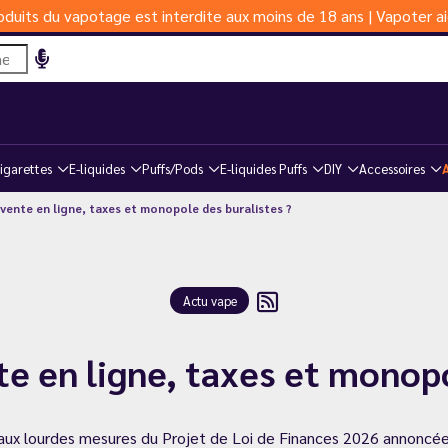
duits du vapotage est interdite aux moins de 18 ans | Vapoter ai
igarettes
E-liquides
Puffs/Pods
E-liquides Puffs
DIY
Accessoires
a vente en ligne, taxes et monopole des buralistes ?
Actu vape
nte en ligne, taxes et monop
e aux lourdes mesures du Projet de Loi de Finances 2026 annoncées