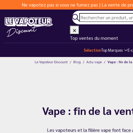
Ne vapotez pas si vous ne fumez pas | La vente de pro
Top ventes du moment
Sélection
Top Marques
E-c
Le Vapoteur Discount
Blog
Actu vape
Vape : fin de l
Vape : fin de la ve
Les vapoteurs et la filière vape font fac