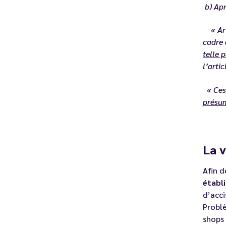
b) Apr
« Art
cadre 
telle 
l’arti
« Ce
présum
La v
Afin d
établ
d’acci
Problè
shops