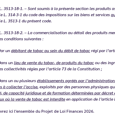
 L. 3513-18-1. – Sont soumis à la présente section les produits
cle L. 314-3-1 du code des impositions sur les biens et services
qu
cle L. 3513-1 du présent code.
 L. 3513-18-2. – La commercialisation au détail des produits men
es conditions suivantes :
Par un
débitant de tabac au sein du débit de tabac
régi par l’art
Dans un
lieu de vente du tabac, de produits du tabac
ou des ingré
es collectivités régies par l’article 73 de la Constitution ;
ans un ou plusieurs
établissements agréés par l’administration
s à collecter l’accise
, exploités par des personnes physiques q
é, de capacité juridique et de formation déterminées par décret 
eux où la vente de tabac est interdite
en application de l’article
rez ici l'ensemble du
Projet de Loi Finances 2026
.