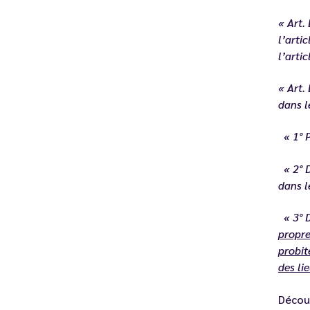
« Art.
l’arti
l’arti
« Art.
dans l
« 1° 
« 2° 
dans l
« 3° D
propre
probit
des li
Découv