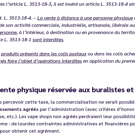
ès l’article L. 3513-18-3, il est inséré un article L. 3513-18-4 ain
. L. 3513-18-4. –
La vente à distance à une personne physique
q
de son activité commerciale, industrielle, artisanale, libérale o
personne
, à l’intérieur, à destination ou en provenance du terri
cle L. 3513-18-1
sont interdites
.
s
produits présents dans les colis postaux
ou dans les colis achem
és faire l’objet d’opérations interdites
en application du premier
ente physique réservée aux buralistes e
e percevoir cette taxe, la commercialisation ne serait possibl
issements agréés
par l’administration (avec critères d’honor
se, etc.). Les vape shops non agréés perdraient leur possibilité
me : de lourdes contraintes administratives et financières po
 pour obtenir cet agrément.