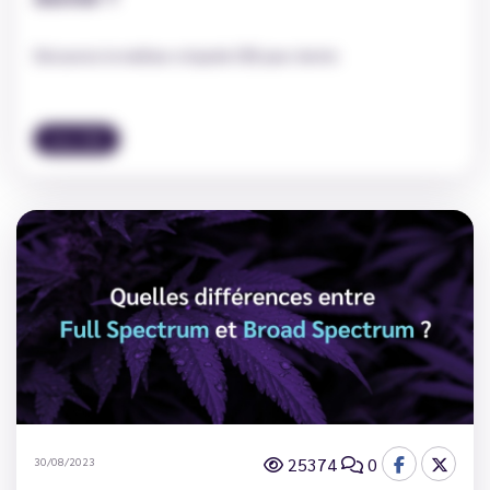
Découvrez le meilleur e-liquide CBD pour dormir.
Actu CBD
25374
0
30/08/2023