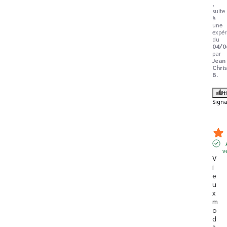
,
suite
à
une
expér
du
04/0
par
Jean
Chri
B.
Ut
Signa
v
V
i
e
u
x 
m
o
d
è