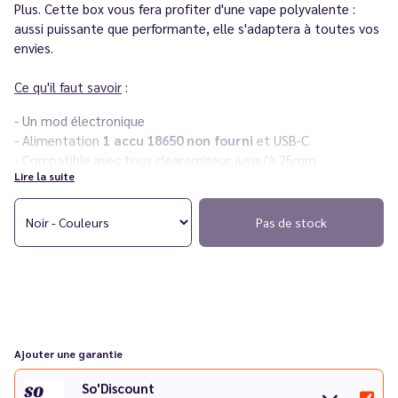
Plus. Cette box vous fera profiter d'une vape polyvalente :
aussi puissante que performante, elle s'adaptera à toutes vos
envies.
Ce qu'il faut savoir
:
- Un mod électronique
- Alimentation
1 accu 18650
non fourni
et USB-C
- Compatible avec tous clearomiseur jusqu'à 25mm
Lire la suite
- Rechargement rapide USB-C
-
Écran OLED monochrome
Pas de stock
Conseils
:
Afin de ne pas endommager les fonctionnalités de votre
batterie iStick Pico Plus, l'usage d'un chargeur d'accus externe
est fortement recommandé. Le chargement de votre batterie
via son câble USB-C doit rester occasionnel.
Ajouter une garantie
Découvrez toute la série
iStick de Eleaf
dans notre catalogue.
So'Discount