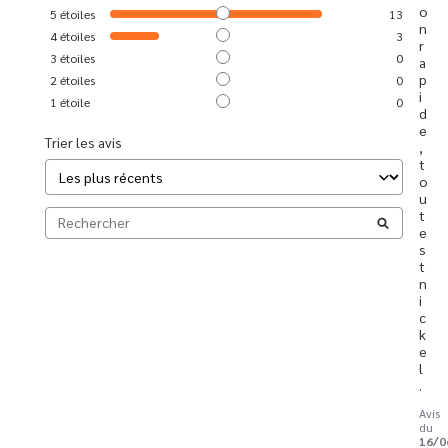
o
5
étoiles
13
n 
4
étoiles
3
r
3
étoiles
0
a
p
2
étoiles
0
i
1
étoile
0
d
e
Trier les avis
, 
t
o
u
t 
e
s
t 
n
i
c
k
e
l
.
Avis
du
16/0