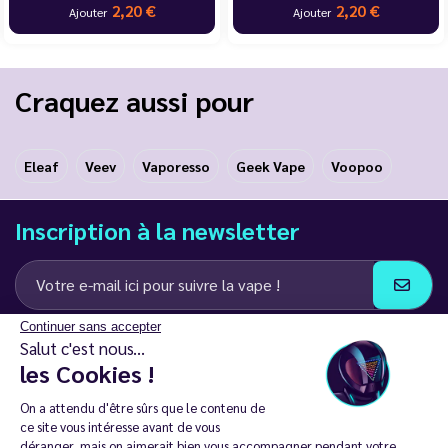
2,20 €
2,20 €
Ajouter
Ajouter
Craquez aussi pour
Eleaf
Veev
Vaporesso
Geek Vape
Voopoo
Inscription à la newsletter
Continuer sans accepter
J’accepte de recevoir des communications e-mail et SMS de la part de
Salut c'est nous...
LD Groupe
les Cookies !
Restez en contact
On a attendu d'être sûrs que le contenu de
ce site vous intéresse avant de vous
déranger, mais on aimerait bien vous accompagner pendant votre