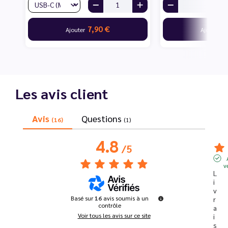
7,90 €
7
Ajouter
Ajouter
Les avis client
Avis
Questions
(16)
(1)
4.8
/
5
v
L
i
v
Basé sur
16
avis soumis à un
r
contrôle
a
Voir tous les avis sur ce site
i
s