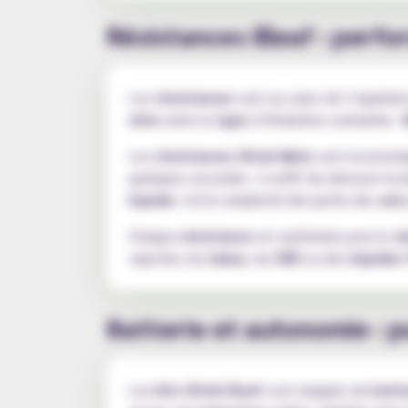
Résistances Eleaf : perfo
Les
résistances
sont au cœur de l’expérie
ohm
selon le
type
d’inhalation souhaitée :
Les
résistances iStick Melo
sont économiqu
quelques secondes : il suffit de dévisser la 
liquide
. Cette simplicité fait partie des
avis
Chaque
résistance
est optimisée pour le
c
vapotiez du
tabac
, du
CBD
ou des
liquides
Batterie et autonomie : pu
Les
kits iStick Eleaf
sont équipés de
batte