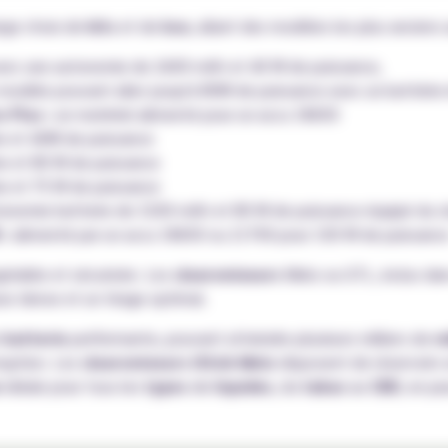
rge choix de
kits
et de
box
, allant des modèles les plus anciens
avec une autonomie de 2600 mAh et 40 W de puissance,
modèle pouvant aller jusqu'à 80W de puissance avec un battéri
o Plus :
un matériel alimenté pour un accu 18650
 et 40W de puissance
 et 80 W de puissance
 et 75 W de puissance
onomie batterie de 3200 mAh et 80 W de puissance équipé du c
 :
alimenté par un accu 18650 ou 21700 pour 100 W de puissanc
réable et sécurisée. Les
clearomiseurs
Melo ou GTL, inclus da
ur dense et un tirage optimal.
r
batterie
performante, pouvant atteindre plusieurs milliers de
m
ruption. Les
clearomiseurs iStick Melo
disposent de réservoirs
e
idéale pour tous les
types
de
liquides
, du
tabac
au
CBD
, en p