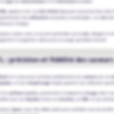
 le
type
de
clearomiseur
et le
résistance
installée.
USB
, rapide et sûr. Les
kits iStick
disposent de protections électr
, garantissant une
utilisation
sécurisée et prolongée. Les
avis
de
breuses charges.
sieurs coloris, avec un accent particulier sur le
noir
, élégant et 
légèreté et longévité, même pour un usage quotidien intensif.
 : précision et fidélité des saveurs
Eleaf
est conçu pour restituer parfaitement les
saveurs
de vos
l
iquides
, et leur
remplissage
simple garantit une utilisation quoti
 d’un
airflow
réglable, permettant d’adapter le
tirage
selon vo
tible avec les
liquides
riches en
nicotine
, au
CBD
, ou aux arôm
usieurs
types
, avec des
ohm
variés pour satisfaire tous les profil