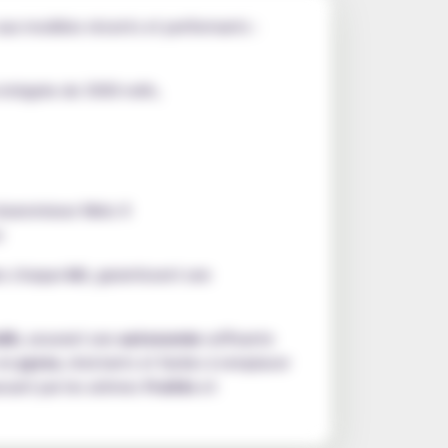
 aux modèles récents et performants :
e intégrée de 3000 mAh,
learomiseur Melo X
e
ns chaque
kit
, garantissent une
Ah
, assurant une
autonomie
suffisante
 en
pyrex
, résistants et faciles à remplacer
assant par les arômes
fruités
et