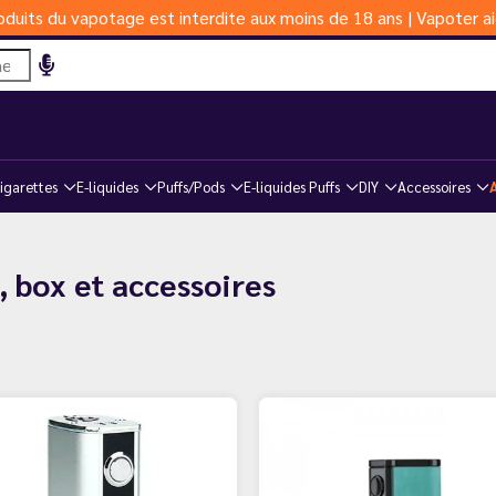
duits du vapotage est interdite aux moins de 18 ans | Vapoter ai
igarettes
E-liquides
Puffs/Pods
E-liquides Puffs
DIY
Accessoires
s, box et accessoires