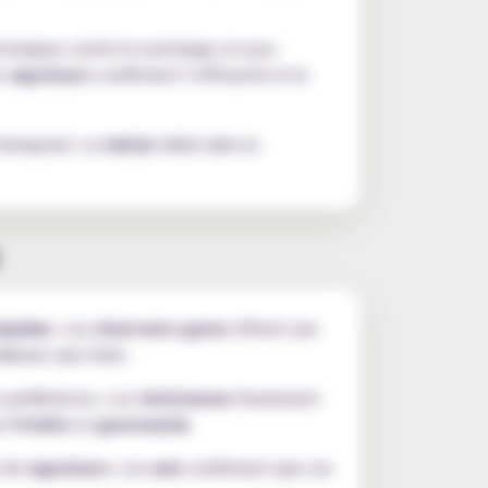
oniques contre la surcharge, la sous-
s
vapoteurs
confirment l’efficacité et la
intemporel. Le
métal
utilisé dans la
iquides
. Les
réservoirs pyrex
offrent une
dienne sans fuite.
s préférences. Les
résistances
fournissent
es
fruités
et
gourmands
.
s de
vapoteurs
. Les
avis
confirment que ces