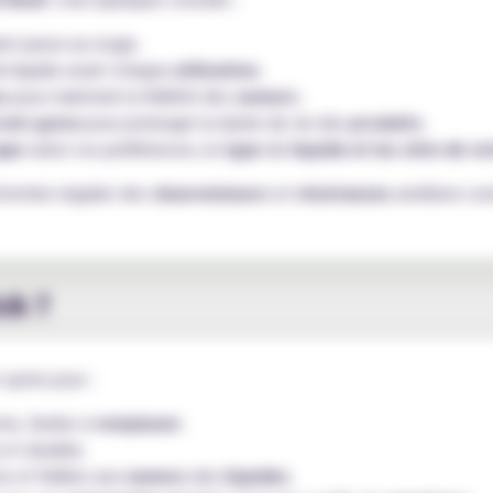
nt passe au rouge.
 liquide avant chaque
utilisation
.
s
pour maintenir la fidélité des
saveurs
.
voir pyrex
pour prolonger la durée de vie des
produits
.
ape
selon vos préférences, le
type
de
liquide et les ohm de vo
tretien régulier des
clearomiseurs
et
résistances
améliore con
ck ?
t opter pour :
es, faciles à
remplacer
.
 et durable.
s et fidèles aux
saveurs
des
liquides
.