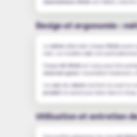
clearomiseurs iStick
sont fiables, robustes 
Design et ergonomie : mét
Le
métal
utilisé dans chaque
iStick
assure 
main. Les modèles
noir
sont particulièremen
Chaque
kit iStick
est conçu pour être pratiq
réservoir pyrex
s’assemblent facilement, o
Les
avis
des
clients
mettent en avant la co
produit
est pensé pour durer dans le temp
Utilisation et entretien de
Pour profiter pleinement de votre
kit iStic