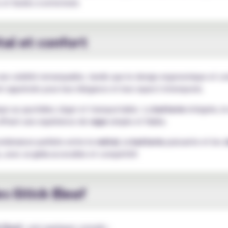
et faciles à entretenir.
al et confort
une solidité remarquable, tandis que le design ergonomique et 
t appréciés pour leur élégance et leur aspect intemporel.
ue au quotidien, léger et transportable. La
batterie
intégrée, l
ffrant une expérience de
vape
simple et fiable.
mbinaison parfaite entre le
métal
, la
batterie
puissante et les
s, avec un
prix
accessible et compétitif.
s iStick Eleaf
k Eleaf
, voici quelques conseils :