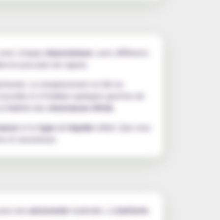
 avec chaque
clearomiseur
, avec différents
irecte pour plus de vapeur.
tionnel. Le remplacement se fait en
 nouvelle et d’imbiber quelques gouttes de
la fiabilité des
résistances iStick
.
nance
et le
type
de
liquide
utilisé. Que vous
e et savoureuse.
 pour une
autonomie
maximale. La
batterie