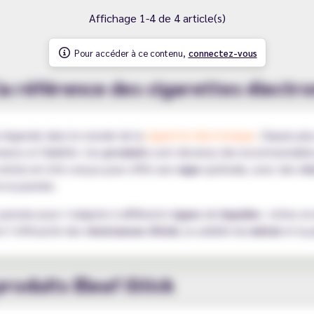
Affichage 1-4 de 4 article(s)
Pour accéder à ce contenu,
connectez-vous
et la référence des cigarettes électr
e légende dans le monde de la
cigarette électronique
. Depuis plu
ance et fiabilité. Ces
produits
sont devenus des incontournable
étal ont été conçus pour offrir une
vape
optimale, avec des
ré
 la journée.
pensée pour s’adapter à différents
types
de
liquides
: riches e
 l’efficacité des
résistances iStick
, la solidité du
métal
et la 
oduits Eleaf iStick