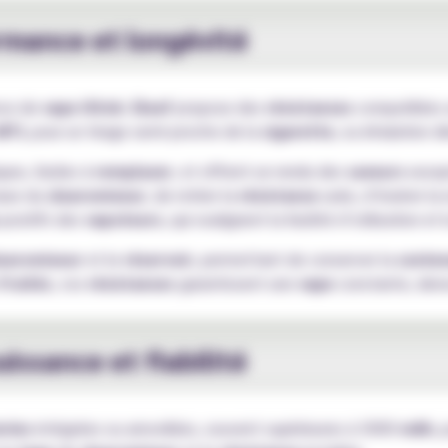
rmance et longévité
nce de
vape iStick
.
Eleaf
propose des
résistances
compatibles
MTL
pour un tirage serré proche de la
cigarette
, ou inhalation d
es, faciles à
remplacer
, et offrent un rendu des
saveurs
excep
base du
clearomiseur
, de retirer la
résistance
usée, d’insérer la
positifs des
vapoteurs
, qui soulignent la facilité d’utilisation et 
learomiseur
et le
réservoir
, permettant de conserver la
conte
 fruités
, vos
résistances
garantissent une
vape
constante, dens
issance et fiabilité
ries
intégrées ou amovibles, souvent supérieures à 3000
mAh
,