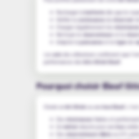
Recharger la
batterie
dès que le voya
Vérifier la
contenance
du
réservoir
de
Changer régulièrement les
résistance
Nettoyer le
clearomiseur
et le
réser
Adapter la
puissance
et le
type
de
v
Les
avis
des utilisateurs confirment que l’en
performances des
kits iStick Eleaf
.
Pourquoi choisir Eleaf iSti
Choisir un
kit iStick
ou une
box Eleaf
, c’es
Des
résistances
fiables et performant
Un
métal
robuste pour une
box
solide
Des
clearomiseurs Melo
ou GTL préci