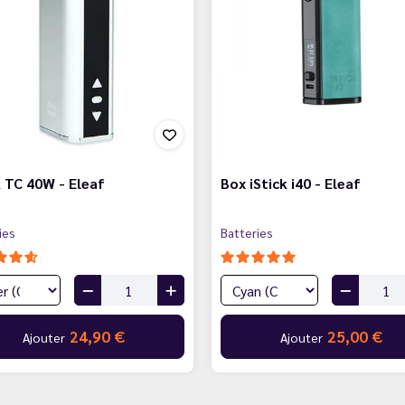
k TC 40W - Eleaf
Box iStick i40 - Eleaf
ies
Batteries
24,90 €
25,00 €
Ajouter
Ajouter