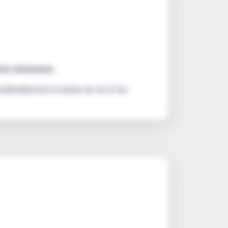
tre résistance
.
sidérablement la durée de vie et les