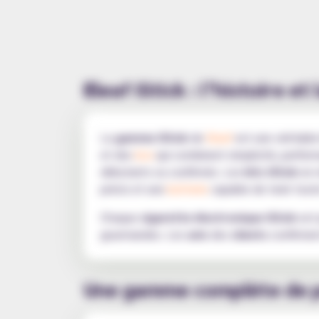
Eleaf iStick : l’histoire 
La
gamme iStick
de
Eleaf
est une véritabl
et des
box
qui combinent simplicité, perform
débutants ou confirmés. Les
kits iStick
en m
précis et une
batterie
capable de tenir toute
Chaque
cigarette électronique iStick
est 
gourmandes. Les
avis
des
clients
confirment
Une gamme complète de pr