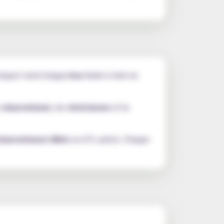
compact rend chaque
box
facile à tenir en
e
clearomiseur
, les
résistances
et le
clearomiseurs Melo
ou GTL précis. Chaque