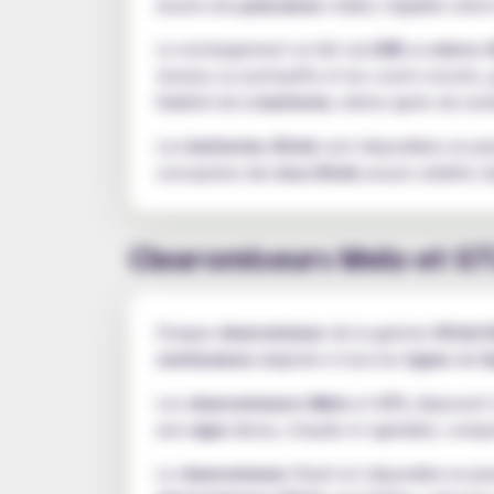
assure une
puissance
stable, réglable selon
Le rechargement se fait via
USB
ou
micro-
tension, la surchauffe et les courts-circuits
fiabilité de la
batterie
, même après de nom
Les
batteries iStick
sont disponibles en plu
conception des
box iStick
assure solidité, 
Clearomiseurs Melo et GTL
Chaque
clearomiseur
de la gamme
iStick 
contenance
adaptée à tous les
types
de
l
Les
clearomiseurs Melo
et
GTL
disposent
une
vape
dense, chaude et agréable, compa
Le
clearomiseur
Eleaf est disponible en pl