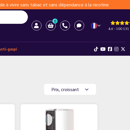
de à vivre sans tabac et sans dépendance à la nicotine
0
4.6 - 100 131 
Anti-gaspi
Prix, croissant