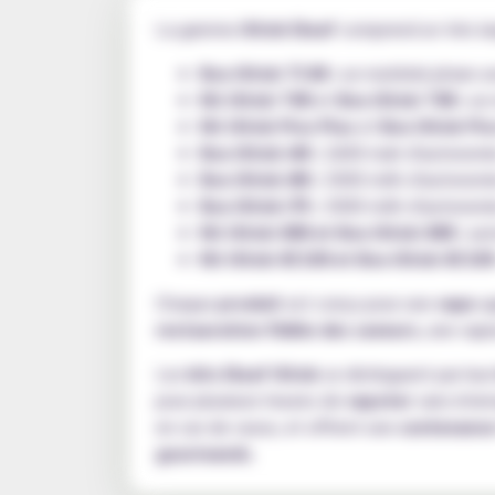
La gamme
iStick Eleaf
comprend un très la
Box iStick TC40 :
un matériel phare 
Kit iStick T80
et
Box iStick T80 :
un 
Kit iStick Pico Plus
et
Box iStick Pic
Box iStick i40 :
2600 mah d'autonomie
Box iStick i80 :
3000 mAh d'autonomie
Box iStick i75 :
3000 mAh d'autonomie
Kit iStick X80 et Box iStick X80 :
aut
Kit iStick XC100 et Box iStick XC100
Chaque
produit
est conçu pour une
vape
ag
restauration fidèle des saveurs
, une vape
Les
kits Eleaf iStick
se distinguent par leu
pour plusieurs heures de
vapoter
sans inter
en cas de casse, et offrent une
contenanc
gourmands
.