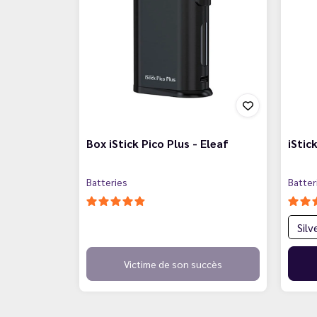
Box iStick Pico Plus - Eleaf
iStic
Batteries
Batter
Victime de son succès