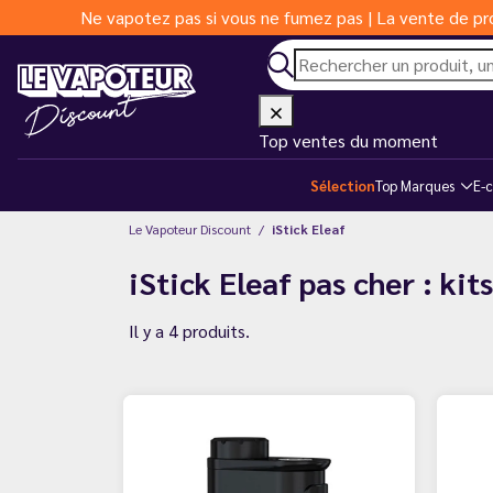
Ne vapotez pas si vous ne fumez pas | La vente de pro
Top ventes du moment
Sélection
Top Marques
E-c
Le Vapoteur Discount
iStick Eleaf
iStick Eleaf pas cher : kit
Il y a 4 produits.