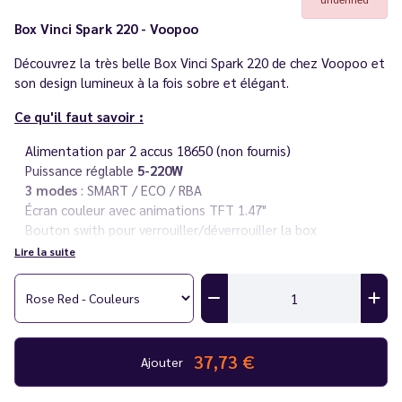
Box Vinci Spark 220 - Voopoo
Découvrez la très belle Box Vinci Spark 220 de chez Voopoo et
son design lumineux à la fois sobre et élégant.
Ce qu'il faut savoir :
Alimentation par 2 accus 18650 (non fournis)
Puissance réglable
5-220W
3 modes
: SMART / ECO / RBA
Écran couleur avec animations TFT 1.47"
Bouton swith pour verrouiller/déverrouiller la box
Bouton molette pour naviguer dans le menu
Lire la suite
Vous rencontrez un souci avec votre cigarette électronique ?
Consultez notre
guide des différentes pannes
.
Découvrez toute la gamme
Vinci de Voopoo
dans nos
catalogue.
37,73 €
Ajouter