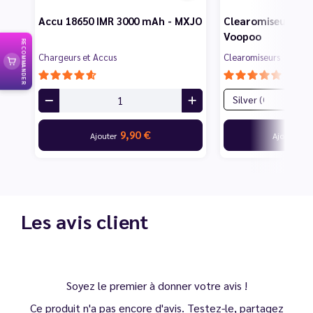
Accu 18650 IMR 3000 mAh - MXJO
Clearomiseur PnP
Voopoo
RECOMMANDER
Chargeurs et Accus
Clearomiseurs
9,90 €
16
Ajouter
Ajouter
Les avis client
Soyez le premier à donner votre avis !
Ce produit n'a pas encore d'avis. Testez-le, partagez