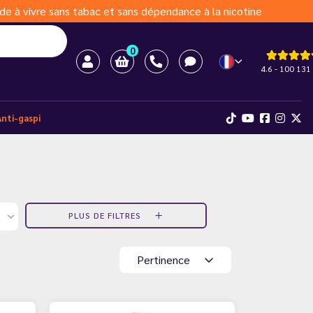
de à vivre sans tabac et sans dépendance à la nicotine
0
4.6 - 100 131 
Anti-gaspi
PLUS DE FILTRES
Pertinence