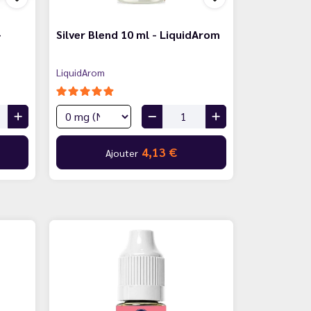
-
Silver Blend 10 ml - LiquidArom
LiquidArom
4,13 €
Ajouter