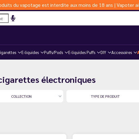
duits du vapotage est interdite aux moins de 18 ans | Vapoter ai
igarettes
E-liquides
Puffs/Pods
E-liquides Puffs
DIY
Accessoires
 cigarettes électroniques
COLLECTION
TYPE DE PRODUIT