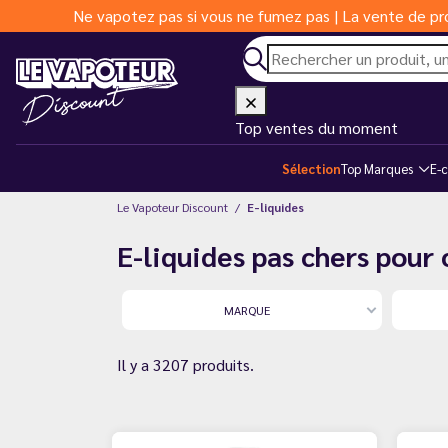
Ne vapotez pas si vous ne fumez pas | La vente de pro
Top ventes du moment
Sélection
Top Marques
E-c
Le Vapoteur Discount
E-liquides
E-liquides pas chers pour
MARQUE
Il y a 3207 produits.