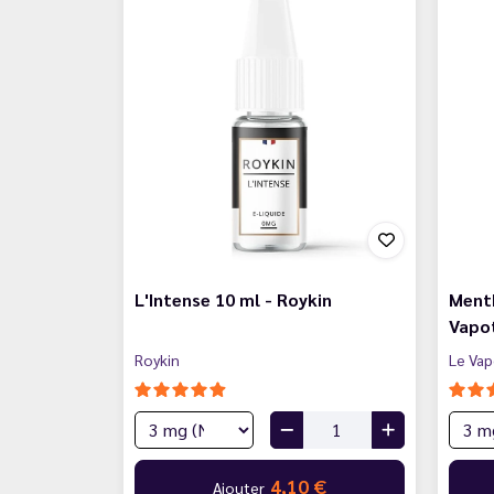
L'Intense 10 ml - Roykin
Menth
Vapo
Roykin
Le Vap
4,10 €
Ajouter