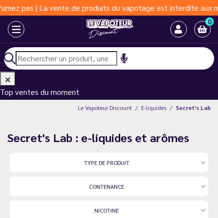
 | La vente de produits du vapotage est interdite aux moins de 1
0
Top ventes du moment
Le Vapoteur Discount
E-liquides
Secret's Lab
Secret's Lab : e-liquides et arômes
TYPE DE PRODUIT
CONTENANCE
NICOTINE