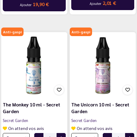
2,01 €
Ajouter
19,90 €
Ajouter
Anti-gaspi
Anti-gaspi
The Monkey 10 ml - Secret
The Unicorn 10 ml - Secret
Garden
Garden
Secret Garden
Secret Garden
On attend vos avis
On attend vos avis