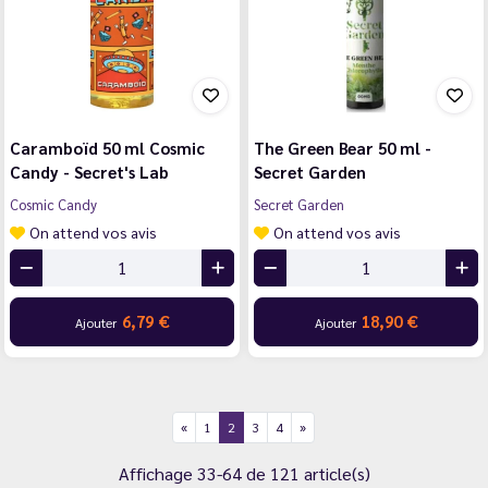
Caramboïd 50 ml Cosmic
The Green Bear 50 ml -
Candy - Secret's Lab
Secret Garden
Cosmic Candy
Secret Garden
On attend vos avis
On attend vos avis
6,79 €
18,90 €
Ajouter
Ajouter
1
2
3
4
Affichage 33-64 de 121 article(s)